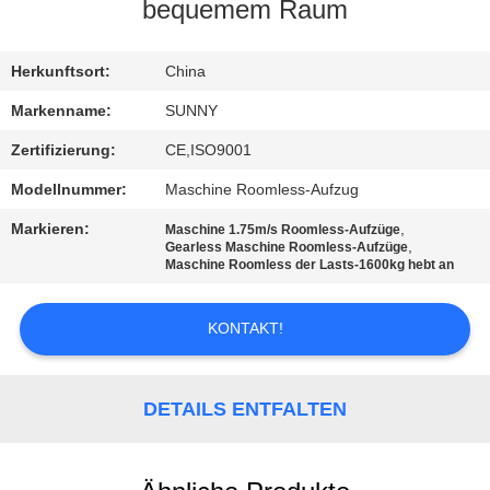
bequemem Raum
QUALITÄTSKONTROLLE
Herkunftsort:
China
TRETEN
Markenname:
SUNNY
SIE
Zertifizierung:
CE,ISO9001
MIT
Modellnummer:
Maschine Roomless-Aufzug
UNS
Markieren:
,
Maschine 1.75m/s Roomless-Aufzüge
IN
,
Gearless Maschine Roomless-Aufzüge
Maschine Roomless der Lasts-1600kg hebt an
VERBINDUNG
KONTAKT!
FORDERN
SIE EIN
DETAILS ENTFALTEN
ZITAT