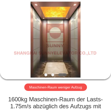
SUNNY
ELEVATOR
CO.,LTD.
All
Rights
Reserved.
HAUS
PRODUKTE
VIDEOS
ÜBER
UNS
Maschinen-Raum weniger Aufzug
FABRIK-
1600kg Maschinen-Raum der Lasts-
AUSFLUG
1.75m/s abzüglich des Aufzugs mit