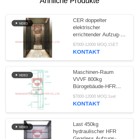
Ähnliche Produkte
SITEMAP
CER doppelter
PRIVACY
elektrischer
POLICY
errichtender Aufzug-
Aufzug des Tür-
$7000-12000 MOQ:1SET
Messer-1600kg HFR
KONTAKT
Maschinen-Raum
VVVF 800kg
Bürogebäude-HFR
nach Hause abzüglich
$7000-12000 MOQ:1set
des Aufzugs
KONTAKT
Last 450kg
hydraulischer HFR
Gearless Aufzugs-