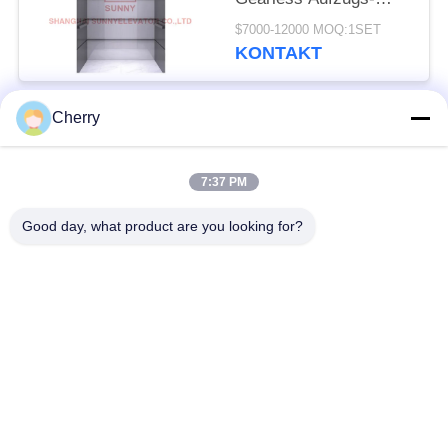
Aufzug PVC-Boden-
$7000-12000 MOQ:1SET
VVVF
KONTAKT
Cherry
Beliebte Kategorien
Alle
7:37 PM
Maschinen-Raum
Passagieraufzug
weniger Aufzug
Good day, what product are you looking for?
Panoramischer
Frachtaufzug
Aufzug
Wohnheim-Aufzüge
Krankenhaus-Aufzug
Automobil-Aufzug
Einkaufszentrumrolltreppe