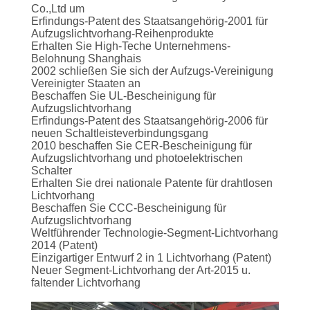
Co.,Ltd um
QUALITÄTSKONTROLLE
Erfindungs-Patent des Staatsangehörig-2001 für
Aufzugslichtvorhang-Reihenprodukte
Erhalten Sie High-Teche Unternehmens-
Belohnung Shanghais
TRETEN
2002 schließen Sie sich der Aufzugs-Vereinigung
Vereinigter Staaten an
SIE
Beschaffen Sie UL-Bescheinigung für
Aufzugslichtvorhang
MIT
Erfindungs-Patent des Staatsangehörig-2006 für
UNS
neuen Schaltleisteverbindungsgang
2010 beschaffen Sie CER-Bescheinigung für
IN
Aufzugslichtvorhang und photoelektrischen
Schalter
VERBINDUNG
Erhalten Sie drei nationale Patente für drahtlosen
Lichtvorhang
Beschaffen Sie CCC-Bescheinigung für
Aufzugslichtvorhang
FORDERN
Weltführender Technologie-Segment-Lichtvorhang
SIE EIN
2014 (Patent)
Einzigartiger Entwurf 2 in 1 Lichtvorhang (Patent)
ZITAT
Neuer Segment-Lichtvorhang der Art-2015 u.
faltender Lichtvorhang