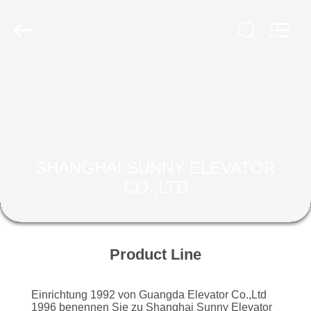
SUNNY
ELEVATOR
CO.,LTD.
All
Rights
Reserved.
HAUS
PRODUKTE
VIDEOS
SHANGHAI SUNNY ELEVATOR
CO.,LTD
ÜBER
UNS
Product Line
FABRIK-
AUSFLUG
Einrichtung 1992 von Guangda Elevator Co.,Ltd
1996 benennen Sie zu Shanghai Sunny Elevator