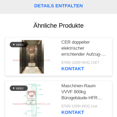
SITEMAP
DETAILS ENTFALTEN
PRIVACY
Ähnliche Produkte
POLICY
CER doppelter
elektrischer
errichtender Aufzug-
Aufzug des Tür-
$7000-12000 MOQ:1SET
Messer-1600kg HFR
KONTAKT
Maschinen-Raum
VVVF 800kg
Bürogebäude-HFR
nach Hause abzüglich
$7000-12000 MOQ:1set
des Aufzugs
KONTAKT