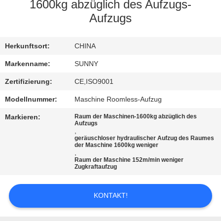
1600kg abzüglich des Aufzugs-
QUALITÄTSKONTROLLE
Aufzugs
TRETEN
Herkunftsort:
CHINA
SIE
Markenname:
SUNNY
MIT
Zertifizierung:
CE,ISO9001
UNS
Modellnummer:
Maschine Roomless-Aufzug
IN
Markieren:
Raum der Maschinen-1600kg abzüglich des
Aufzugs
VERBINDUNG
,
geräuschloser hydraulischer Aufzug des Raumes
der Maschine 1600kg weniger
,
FORDERN
Raum der Maschine 152m/min weniger
Zugkraftaufzug
SIE EIN
ZITAT
KONTAKT!