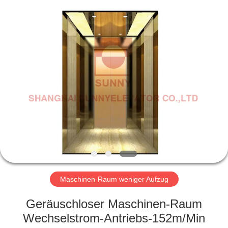
SUNNY
ELEVATOR
CO.,LTD.
All
Rights
Reserved.
HAUS
PRODUKTE
VIDEOS
ÜBER
UNS
Maschinen-Raum weniger Aufzug
FABRIK-
Geräuschloser Maschinen-Raum
AUSFLUG
Wechselstrom-Antriebs-152m/Min