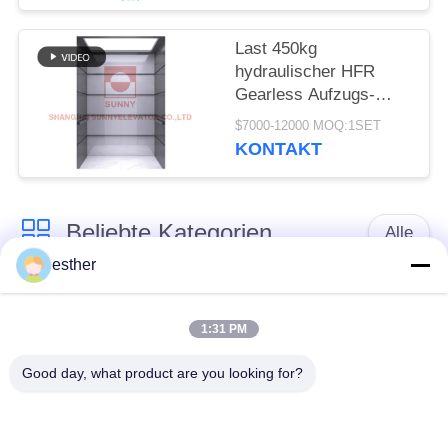
Last 450kg
hydraulischer HFR
Gearless Aufzugs-
Aufzug PVC-Boden-
$7000-12000 MOQ:1SET
VVVF
KONTAKT
Beliebte Kategorien
Alle
esther
Maschinen-Raum
Passagieraufzug
weniger Aufzug
1:31 PM
Good day, what product are you looking for?
Panoramischer
Frachtaufzug
Aufzug