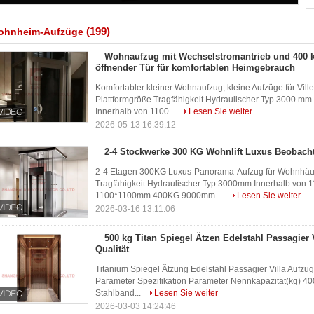
(199)
ohnheim-Aufzüge
Wohnaufzug mit Wechselstromantrieb und 400 k
öffnender Tür für komfortablen Heimgebrauch
Komfortabler kleiner Wohnaufzug, kleine Aufzüge für Vi
Plattformgröße Tragfähigkeit Hydraulischer Typ 3000 
Innerhalb von 1100...
Lesen Sie weiter
2026-05-13 16:39:12
2-4 Stockwerke 300 KG Wohnlift Luxus Beobach
2-4 Etagen 300KG Luxus-Panorama-Aufzug für Wohnhäus
Tragfähigkeit Hydraulischer Typ 3000mm Innerhalb vo
1100*1100mm 400KG 9000mm ...
Lesen Sie weiter
2026-03-16 13:11:06
500 kg Titan Spiegel Ätzen Edelstahl Passagier 
Qualität
Titanium Spiegel Ätzung Edelstahl Passagier Villa Aufzug
Parameter Spezifikation Parameter Nennkapazität(kg) 40
Stahlband...
Lesen Sie weiter
2026-03-03 14:24:46