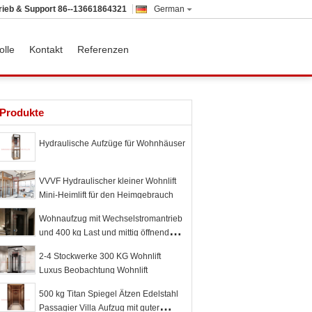
rieb & Support
86--13661864321
German
olle
Kontakt
Referenzen
Produkte
Hydraulische Aufzüge für Wohnhäuser
VVVF Hydraulischer kleiner Wohnlift
Mini-Heimlift für den Heimgebrauch
Wohnaufzug mit Wechselstromantrieb
und 400 kg Last und mittig öffnender
Tür für komfortablen Heimgebrauch
2-4 Stockwerke 300 KG Wohnlift
Luxus Beobachtung Wohnlift
500 kg Titan Spiegel Ätzen Edelstahl
Passagier Villa Aufzug mit guter