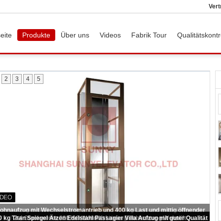
Vert
eite
Produkte
Über uns
Videos
Fabrik Tour
Qualitätskontr
2
3
4
5
Hydraulische Aufzüge für Wohnhäuser