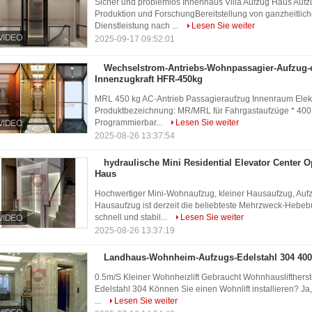
Sicher und problemlos Innenhaus Villa Aufzug Haus Aufz
Produktion und ForschungBereitstellung von ganzheitliche
Dienstleistung nach ...
Lesen Sie weiter
2025-09-17 09:52:01
Wechselstrom-Antriebs-Wohnpassagier-Aufzug-e
Innenzugkraft HFR-450kg
MRL 450 kg AC-Antrieb Passagieraufzug Innenraum Elektr
Produktbezeichnung: MR/MRL für Fahrgastaufzüge * 400 k
Programmierbar...
Lesen Sie weiter
2025-08-26 13:37:54
hydraulische Mini Residential Elevator Center O
Haus
Hochwertiger Mini-Wohnaufzug, kleiner Hausaufzug, Auf
Hausaufzug ist derzeit die beliebteste Mehrzweck-Hebeb
schnell und stabil...
Lesen Sie weiter
2025-08-26 13:37:19
Landhaus-Wohnheim-Aufzugs-Edelstahl 304 400
0.5m/S Kleiner Wohnheizlift Gebraucht Wohnhausliftherst
Edelstahl 304 Können Sie einen Wohnlift installieren? Ja, 
...
Lesen Sie weiter