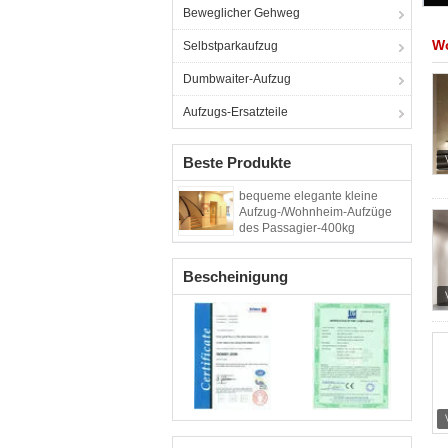
Beweglicher Gehweg
W
Selbstparkaufzug
Dumbwaiter-Aufzug
Aufzugs-Ersatzteile
Beste Produkte
bequeme elegante kleine
Aufzug-/Wohnheim-Aufzüge
des Passagier-400kg
Bescheinigung