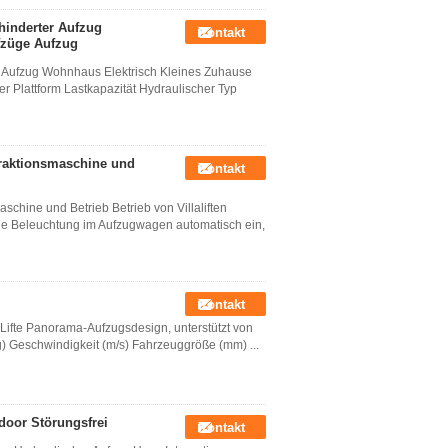
hinderter Aufzug
Kontakt
fzüge Aufzug
 Aufzug Wohnhaus Elektrisch Kleines Zuhause
 Plattform Lastkapazität Hydraulischer Typ
raktionsmaschine und
Kontakt
chine und Betrieb Betrieb von Villaliften
 die Beleuchtung im Aufzugwagen automatisch ein,
Kontakt
 Lifte Panorama-Aufzugsdesign, unterstützt von
) Geschwindigkeit (m/s) Fahrzeuggröße (mm) ...
door Störungsfrei
Kontakt