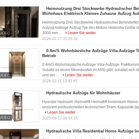
Heimnutzung Drei Stockwerke Hydraulischer Be
Wohnhaus Elektrisch Kleines Zuhause Aufzug Au
Heimnutzung Drei Stockwerke Hydraulischer Behinderter
Aufzug Aufzüge Aufzug Typ des Motors Hebhöhe Größe der
3000 mm ...
Lesen Sie weiter
2026-02-27 15:35:32
0.4m/S Wohnhäusliche Aufzüge Villa-Aufzüge T
Betrieb
0.4m/S Wohnhäusliche Aufzüge Villa-Aufzüge Traktionsmas
Sobald es einen Stromausfall im ARD gibt, schaltet sich
und der ...
Lesen Sie weiter
2026-02-11 13:42:45
Hydraulische Aufzüge für Wohnhäuser
Hyundai Hydraulic Heimatlift Heimatlift Innenraum Kleine
unserem professionellen technischen Team. Kapazität (kg
Lesen Sie weiter
2025-09-17 09:54:15
Hydraulische Villa Residential Home Aufzüge In