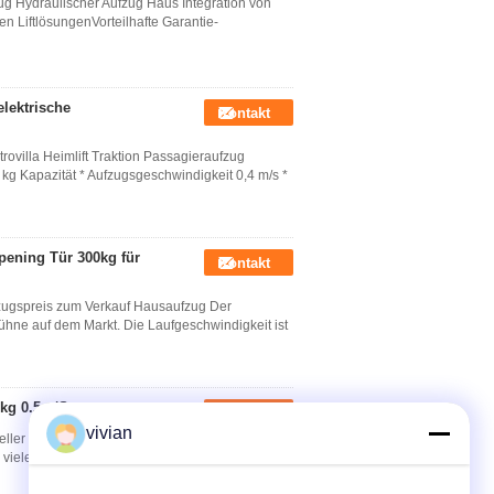
ug Hydraulischer Aufzug Haus Integration von
n LiftlösungenVorteilhafte Garantie-
lektrische
Kontakt
ovilla Heimlift Traktion Passagieraufzug
g Kapazität * Aufzugsgeschwindigkeit 0,4 m/s *
pening Tür 300kg für
Kontakt
zugspreis zum Verkauf Hausaufzug Der
ühne auf dem Markt. Die Laufgeschwindigkeit ist
kg 0.5m/S
Kontakt
vivian
eller 400 kg 0,5 m/S Villa Wohnhaus Aufzüge
viele Häuser unterstützen die Installation eines