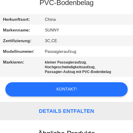
PVC-Bodenbelag
QUALITÄTSKONTROLLE
Herkunftsort:
China
TRETEN
Markenname:
SUNNY
SIE
Zertifizierung:
3C,CE
MIT
Modellnummer:
Passagieraufzug
UNS
Markieren:
,
kleiner Passagieraufzug
IN
,
Hochgeschwindigkeitsaufzug
Passagier-Aufzug mit PVC-Bodenbelag
VERBINDUNG
KONTAKT!
FORDERN
SIE EIN
DETAILS ENTFALTEN
ZITAT