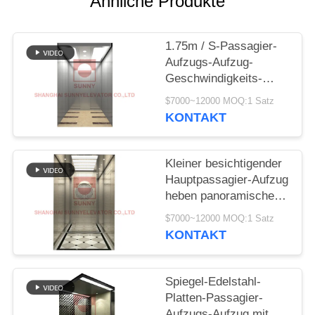
Ähnliche Produkte
SITEMAP
1.75m / S-Passagier-
PRIVACY
Aufzugs-Aufzug-
POLICY
Geschwindigkeits-
Antriebs-Platz-Modell
$7000~12000 MOQ:1 Satz
System
KONTAKT
Kleiner besichtigender
Hauptpassagier-Aufzug
heben panoramische
Glasaufzüge an
$7000~12000 MOQ:1 Satz
KONTAKT
Spiegel-Edelstahl-
Platten-Passagier-
Aufzugs-Aufzug mit mit