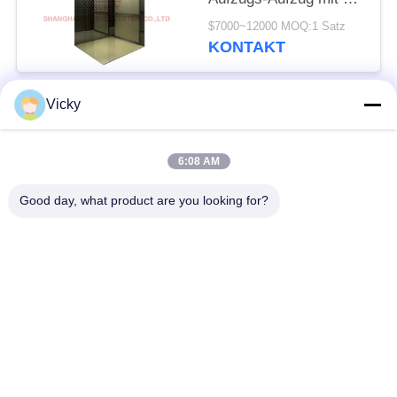
schwarzem Titan
$7000~12000 MOQ:1 Satz
KONTAKT
Vicky
Beliebte Kategorien
Alle
6:08 AM
Maschinen-Raum
Passagieraufzug
weniger Aufzug
Good day, what product are you looking for?
Panoramischer
Frachtaufzug
Aufzug
Wohnheim-Aufzüge
Krankenhaus-Aufzug
Automobil-Aufzug
Einkaufszentrumrolltreppe