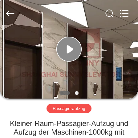
SUNNY
ELEVATOR
CO.,LTD.
All
Rights
Reserved.
HAUS
PRODUKTE
VIDEOS
ÜBER
UNS
Passagieraufzug
FABRIK-
Kleiner Raum-Passagier-Aufzug und
AUSFLUG
Aufzug der Maschinen-1000kg mit