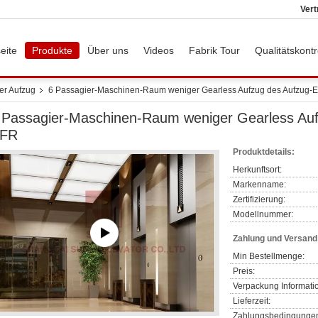
Vert
eite
Produkte
Über uns
Videos
Fabrik Tour
Qualitätskontr
r Aufzug
6 Passagier-Maschinen-Raum weniger Gearless Aufzug des Aufzug-E
 Passagier-Maschinen-Raum weniger Gearless Auf
FR
Produktdetails:
Herkunftsort:
Markenname:
Zertifizierung:
Modellnummer:
Zahlung und Versan
Min Bestellmenge:
Preis:
Verpackung Informati
Lieferzeit:
Zahlungsbedingunge