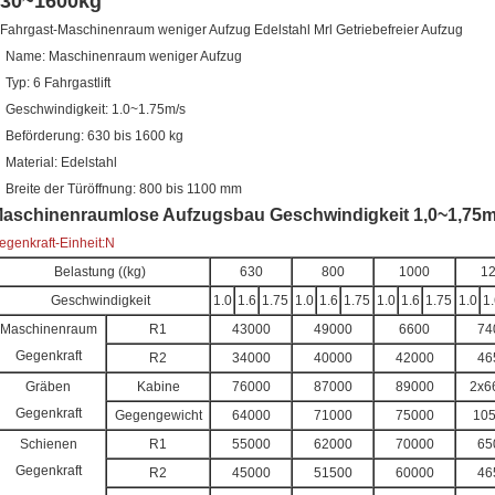
630~1600kg
 Fahrgast-Maschinenraum weniger Aufzug Edelstahl Mrl Getriebefreier Aufzug
Name:
Maschinenraum weniger Aufzug
Typ:
6 Fahrgastlift
Geschwindigkeit:
1.0~1.75m/s
Beförderung:
630 bis 1600 kg
Material:
Edelstahl
Breite der Türöffnung:
800 bis 1100 mm
aschinenraumlose Aufzugsbau Geschwindigkeit 1,0~1,75m/
egenkraft-Einheit:N
Belastung ((kg)
630
800
1000
1
Geschwindigkeit
1.0
1.6
1.75
1.0
1.6
1.75
1.0
1.6
1.75
1.0
1.
Maschinenraum
R1
43000
49000
6600
74
Gegenkraft
R2
34000
40000
42000
46
Gräben
Kabine
76000
87000
89000
2x6
Gegenkraft
Gegengewicht
64000
71000
75000
10
Schienen
R1
55000
62000
70000
65
Gegenkraft
R2
45000
51500
60000
46