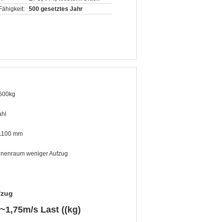
ähigkeit:
500 gesetztes Jahr
600kg
ahl
 1100 mm
nenraum weniger Aufzug
fzug
1,75m/s Last ((kg)