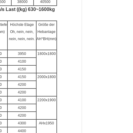
500
38000
40500
s Last ((kg) 630~1600kg
tiefe
Höchste Etage
Größe der
mm)
Oh, nein, nein,
Hebanlage
nein, nein, nein.
AH*BH(mm)
0
3950
1800x1800
0
4100
0
4150
0
4150
2000x1800
0
4200
0
4200
0
4100
2200x1900
0
4200
0
4200
0
4300
AHx1950
0
4400