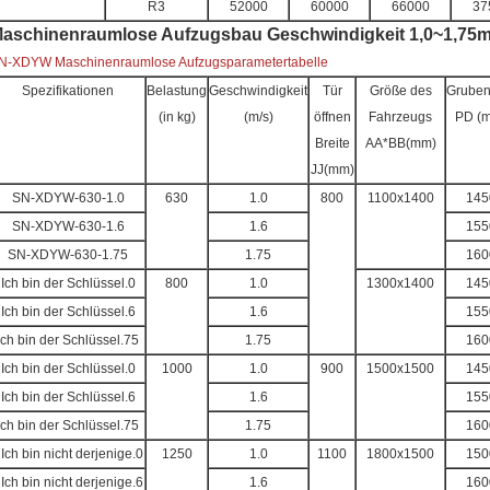
R3
52000
60000
66000
37
aschinenraumlose Aufzugsbau Geschwindigkeit 1,0~1,75m/
N-XDYW Maschinenraumlose Aufzugsparametertabelle
Spezifikationen
Belastung
Geschwindigkeit
Tür
Größe des
Gruben
(in kg)
(m/s)
öffnen
Fahrzeugs
PD (
Breite
AA*BB(mm)
JJ(mm)
SN-XDYW-630-1.0
630
1.0
800
1100x1400
145
SN-XDYW-630-1.6
1.6
155
SN-XDYW-630-1.75
1.75
160
Ich bin der Schlüssel.0
800
1.0
1300x1400
145
Ich bin der Schlüssel.6
1.6
155
Ich bin der Schlüssel.75
1.75
160
Ich bin der Schlüssel.0
1000
1.0
900
1500x1500
145
Ich bin der Schlüssel.6
1.6
155
Ich bin der Schlüssel.75
1.75
160
 Ich bin nicht derjenige.0
1250
1.0
1100
1800x1500
150
 Ich bin nicht derjenige.6
1.6
160