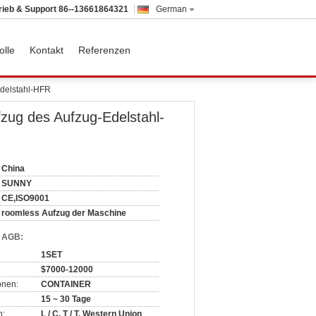
rieb & Support
86--13661864321
German
olle
Kontakt
Referenzen
delstahl-HFR
zug des Aufzug-Edelstahl-
China
SUNNY
CE,ISO9001
roomless Aufzug der Maschine
d AGB:
1SET
$7000-12000
onen:
CONTAINER
15 ~ 30 Tage
n:
L / C, T / T, Western Union