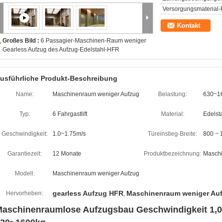
Versorgungsmaterial-F
Kontakt
Großes Bild :
6 Passagier-Maschinen-Raum weniger
Gearless Aufzug des Aufzug-Edelstahl-HFR
usführliche Produkt-Beschreibung
Name:
Maschinenraum weniger Aufzug
Belastung:
630~1
Typ:
6 Fahrgastlift
Material:
Edelst
Geschwindigkeit:
1.0~1.75m/s
Türeinstieg-Breite:
800 ~
Garantiezeit:
12 Monate
Produktbezeichnung:
Maschi
Modell:
Maschinenraum weniger Aufzug
gearless Aufzug HFR
Maschinenraum weniger Au
Hervorheben:
,
aschinenraumlose Aufzugsbau Geschwindigkeit 1,0~