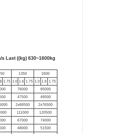
s Last ((kg) 630~1600kg
250
1350
1600
6
1.75
1.0
1.6
1.75
1.0
1.6
1.75
000
76000
85000
500
47500
49500
6000
2x68500
2x76500
5000
111000
120500
000
67000
74000
500
48000
51500