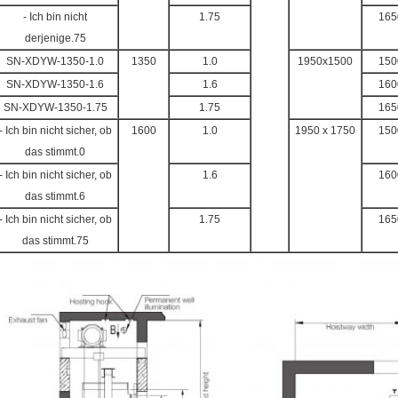
- Ich bin nicht
1.75
165
derjenige.75
SN-XDYW-1350-1.0
1350
1.0
1950x1500
150
SN-XDYW-1350-1.6
1.6
160
SN-XDYW-1350-1.75
1.75
165
- Ich bin nicht sicher, ob
1600
1.0
1950 x 1750
150
das stimmt.0
- Ich bin nicht sicher, ob
1.6
160
das stimmt.6
- Ich bin nicht sicher, ob
1.75
165
das stimmt.75