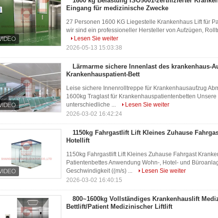
1600 kg Belastung ISO9001-zertifizierter Kranken
Eingang für medizinische Zwecke
27 Personen 1600 KG Liegestelle Krankenhaus Lift für Pa
wir sind ein professioneller Hersteller von Aufzügen, Ro
Lesen Sie weiter
2026-05-13 15:03:38
Lärmarme sichere Innenlast des krankenhaus-Au
Krankenhauspatient-Bett
Leise sichere Innenrolltreppe für Krankenhausaufzug A
1600kg Traglast für Krankenhauspatientenbetten Unsere 
unterschiedliche ...
Lesen Sie weiter
2026-03-02 16:42:24
1150kg Fahrgastlift Lift Kleines Zuhause Fahrg
Hotellift
1150kg Fahrgastlift Lift Kleines Zuhause Fahrgast Kranke
Patientenbettes Anwendung Wohn-, Hotel- und Büroanla
Geschwindigkeit ((m/s) ...
Lesen Sie weiter
2026-03-02 16:40:15
800~1600kg Vollständiges Krankenhauslift Medi
Bettlift/Patient Medizinischer Liftlift