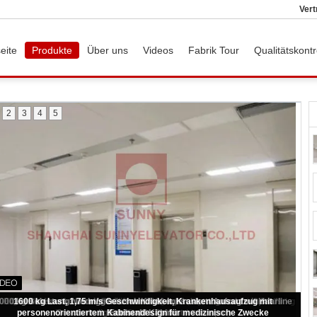
Vert
eite
Produkte
Über uns
Videos
Fabrik Tour
Qualitätskontr
2
3
4
5
Hochgeschwindigkeits-Krankenhauslift mit 1600 kg Last und 1100*2100
Türgröße