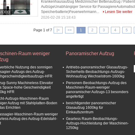
Krankenhausaufzug Medizinischer Bettenaufzug / Patien
AufzügeUnabhängiger Service für PassagiereAutomatische
Speicherbatterie)Feuerwehrmann...
Lesen Sie weiter
2026-02-28 15:18:43
Page 1 of 7
|<
<<
1
2
3
4
5
schinen-Raum weniger
Panoramischer Aufzug
fzug
erbliche Nutzung des sonnigen
Antriebs-panoramischer Glasaufzugs-
sagier-Aufzugs des Aufzug-
Sicherheits-Beobachtungs-Aufzugs-
hgeschwindigkeitsaufzugs-HFR
Wohnaufzug Wechselstrom-1600kg
zug-Sunny Machineless Elevator
Personen-Beobachtungs-Aufzug des
s Space-hohe Geschwindigkeit
Maschinen-Raum-weniger
0kg HFR
panoramischer Aufzugs-13 besonders
angefertigt
cht-Aufzugs-Maschinen-Raum
iger Aufzug mit Stahlplatten-Boden
besichtigender panoramischer
das Errichten
Glasaufzug 1600kg für
Einkaufszentrum
assagier-Maschinen-Raum weniger
rless Aufzug des Aufzug-Edelstahl-
Gearless Raum-Beobachtungs-
R
Aufzugs-Hochleistung der Maschinen-
1250kg