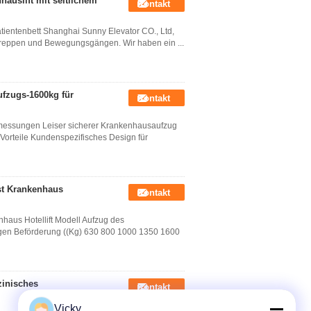
hauslift mit seitlichem
Kontakt
tientenbett Shanghai Sunny Elevator CO., Ltd,
lltreppen und Bewegungsgängen. Wir haben ein ...
fzugs-1600kg für
Kontakt
bmessungen Leiser sicherer Krankenhausaufzug
Vorteile Kundenspezifisches Design für
ast Krankenhaus
Kontakt
nhaus Hotellift Modell Aufzug des
gen Beförderung ((Kg) 630 800 1000 1350 1600
zinisches
Kontakt
Vicky