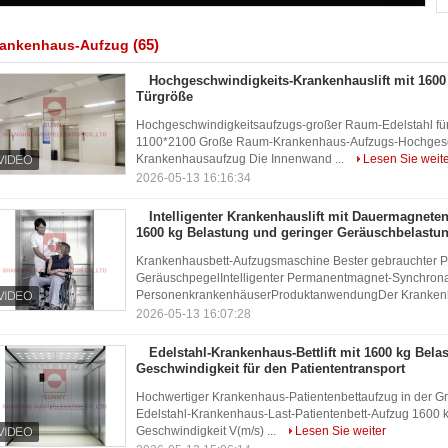
(65)
rankenhaus-Aufzug
Hochgeschwindigkeits-Krankenhauslift mit 1600
Türgröße
Hochgeschwindigkeitsaufzugs-großer Raum-Edelstahl fü
1100*2100 Große Raum-Krankenhaus-Aufzugs-Hochgesch
Krankenhausaufzug Die Innenwand ...
Lesen Sie weit
2026-05-13 16:16:34
Intelligenter Krankenhauslift mit Dauermagnete
1600 kg Belastung und geringer Geräuschbelastu
Krankenhausbett-Aufzugsmaschine Bester gebrauchter P
GeräuschpegelIntelligenter Permanentmagnet-Synchronan
PersonenkrankenhäuserProduktanwendungDer Krankenh
2026-05-13 16:07:28
Edelstahl-Krankenhaus-Bettlift mit 1600 kg Bela
Geschwindigkeit für den Patiententransport
Hochwertiger Krankenhaus-Patientenbettaufzug in der G
Edelstahl-Krankenhaus-Last-Patientenbett-Aufzug 1600 
Geschwindigkeit V(m/s) ...
Lesen Sie weiter