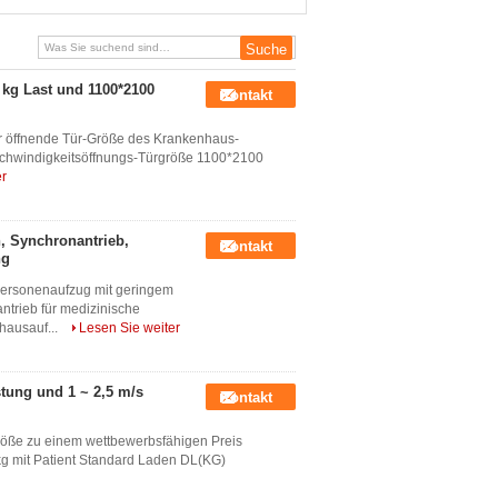
mit personenorientiertem
Kabinendesign für medizinische
Zwecke
 kg Last und 1100*2100
Kontakt
r öffnende Tür-Größe des Krankenhaus-
windigkeitsöffnungs-Türgröße 1100*2100
er
n, Synchronantrieb,
Kontakt
ng
ersonenaufzug mit geringem
trieb für medizinische
ausauf...
Lesen Sie weiter
stung und 1 ~ 2,5 m/s
Kontakt
röße zu einem wettbewerbsfähigen Preis
kg mit Patient Standard Laden DL(KG)