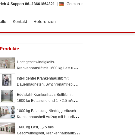
rieb & Support
86--13661864321
German
olle
Kontakt
Referenzen
Produkte
Hochgeschwindigkeits-
Krankenhauslift mit 1600 kg Last und
1100*2100 Türgröße
Intelligenter Krankenhauslift mit
Dauermagneten, Synchronantrieb,
1600 kg Belastung und geringer
Edelstahl-Krankenhaus-Bettlift mit
Geräuschbelastung
1600 kg Belastung und 1 ~ 2,5 m/s
Geschwindigkeit für den
1000 kg Belastung Niedriggeräusch
Patiententransport
Krankenhausbett Aufzug mit Haarline
Edelstahl Kabine
1600 kg Last, 1,75 m/s
Geschwindigkeit, Krankenhausaufzug