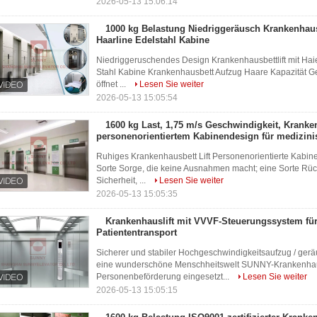
2026-05-13 15:06:14
1000 kg Belastung Niedriggeräusch Krankenhau
Haarline Edelstahl Kabine
Niedriggeruschendes Design Krankenhausbettlift mit Hai
Stahl Kabine Krankenhausbett Aufzug Haare Kapazität Ge
öffnet ...
Lesen Sie weiter
2026-05-13 15:05:54
1600 kg Last, 1,75 m/s Geschwindigkeit, Krank
personenorientiertem Kabinendesign für medizin
Ruhiges Krankenhausbett Lift Personenorientierte Kabine
Sorte Sorge, die keine Ausnahmen macht; eine Sorte Rück
Sicherheit, ...
Lesen Sie weiter
2026-05-13 15:05:35
Krankenhauslift mit VVVF-Steuerungssystem für
Patiententransport
Sicherer und stabiler Hochgeschwindigkeitsaufzug / ge
eine wunderschöne Menschheitswelt SUNNY-Krankenhaus
Personenbeförderung eingesetzt...
Lesen Sie weiter
2026-05-13 15:05:15