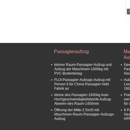
Passagieraufzug
Ma
Au
kleiner Raum-Passagier-Aufzug und
Gew
Aufzug der Maschinen-1000kg mit
Pas
PVC-Bodenbelag
Hoc
FUJI-Passagier-Aufzugs-Aufzug mit
Auf
Person 6 für China-Passagier hebt
Les
Fabrik an
160
kleine des Passagier-1600kg Auto-
Fra
Hochgeschwindigkeitsbreite Aufzug-
wen
Abwehr-des Raum-1400mm
für 
Öffnung der Mitte-2.5m/S mit
6 P
Maschinen-Raum-Passagier-Aufzugs-
Gea
Aufzug
HF