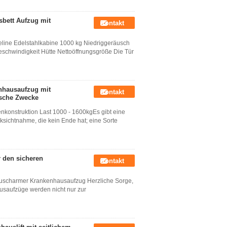
sbett Aufzug mit
Kontakt
eline Edelstahlkabine 1000 kg Niedriggeräusch
schwindigkeit Hütte Nettoöffnungsgröße Die Tür
enhausaufzug mit
Kontakt
ische Zwecke
nkonstruktion Last 1000 - 1600kgEs gibt eine
sichtnahme, die kein Ende hat; eine Sorte
 den sicheren
Kontakt
räuscharmer Krankenhausaufzug Herzliche Sorge,
aufzüge werden nicht nur zur