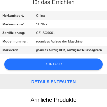
für das Errichten
QUALITÄTSKONTROLLE
Herkunftsort:
China
TRETEN
Markenname:
SUNNY
SIE
Zertifizierung:
CE,ISO9001
MIT
Modellnummer:
roomless Aufzug der Maschine
UNS
Markieren:
,
gearless Aufzug HFR
Aufzug mit 6 Passagieren
IN
VERBINDUNG
KONTAKT!
FORDERN
DETAILS ENTFALTEN
SIE EIN
ZITAT
Ähnliche Produkte