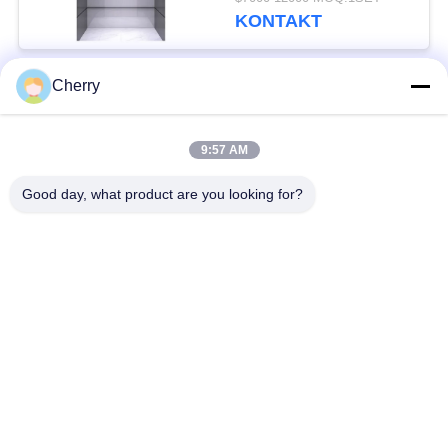
VVVF
KONTAKT
Cherry
Beliebte Kategorien
Alle
9:57 AM
Maschinen-Raum
Passagieraufzug
weniger Aufzug
Good day, what product are you looking for?
Panoramischer
Frachtaufzug
Aufzug
Wohnheim-Aufzüge
Krankenhaus-Aufzug
Automobil-Aufzug
Einkaufszentrumrolltreppe