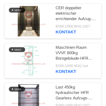
SITEMAP
CER doppelter
elektrischer
PRIVACY
errichtender Aufzug-
POLICY
Aufzug des Tür-
$7000-12000 MOQ:1SET
Messer-1600kg HFR
KONTAKT
Maschinen-Raum
VVVF 800kg
Bürogebäude-HFR
nach Hause abzüglich
$7000-12000 MOQ:1set
des Aufzugs
KONTAKT
Last 450kg
hydraulischer HFR
Gearless Aufzugs-
Aufzug PVC-Boden-
$7000-12000 MOQ:1SET