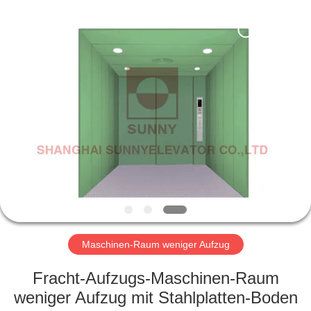
SUNNY
ELEVATOR
CO.,LTD.
All
Rights
Reserved.
HAUS
PRODUKTE
VIDEOS
ÜBER
UNS
Maschinen-Raum weniger Aufzug
FABRIK-
Fracht-Aufzugs-Maschinen-Raum
AUSFLUG
weniger Aufzug mit Stahlplatten-Boden