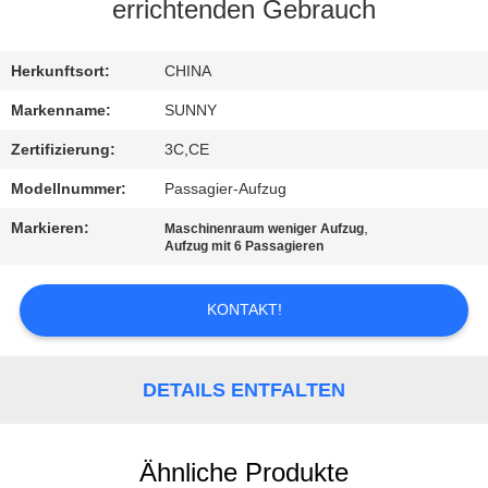
errichtenden Gebrauch
QUALITÄTSKONTROLLE
Herkunftsort:
CHINA
TRETEN
Markenname:
SUNNY
SIE
Zertifizierung:
3C,CE
MIT
Modellnummer:
Passagier-Aufzug
UNS
Markieren:
,
Maschinenraum weniger Aufzug
IN
Aufzug mit 6 Passagieren
VERBINDUNG
KONTAKT!
FORDERN
SIE EIN
DETAILS ENTFALTEN
ZITAT
Ähnliche Produkte