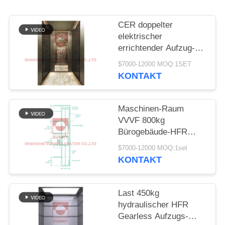
SITEMAP
CER doppelter
PRIVACY
elektrischer
errichtender Aufzug-
POLICY
Aufzug des Tür-
$7000-12000 MOQ:1SET
Messer-1600kg HFR
KONTAKT
Maschinen-Raum
VVVF 800kg
Bürogebäude-HFR
nach Hause abzüglich
$7000-12000 MOQ:1set
des Aufzugs
KONTAKT
Last 450kg
hydraulischer HFR
Gearless Aufzugs-