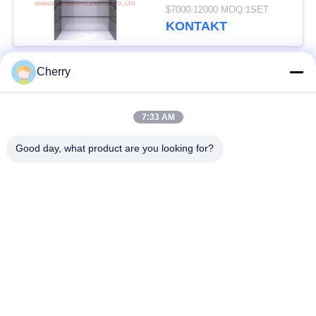
Aufzug PVC-Boden-
$7000-12000 MOQ:1SET
VVVF
KONTAKT
Cherry
Beliebte Kategorien
Alle
7:33 AM
Maschinen-Raum
Passagieraufzug
weniger Aufzug
Good day, what product are you looking for?
Panoramischer
Frachtaufzug
Aufzug
Wohnheim-Aufzüge
Krankenhaus-Aufzug
Automobil-Aufzug
Einkaufszentrumrolltreppe