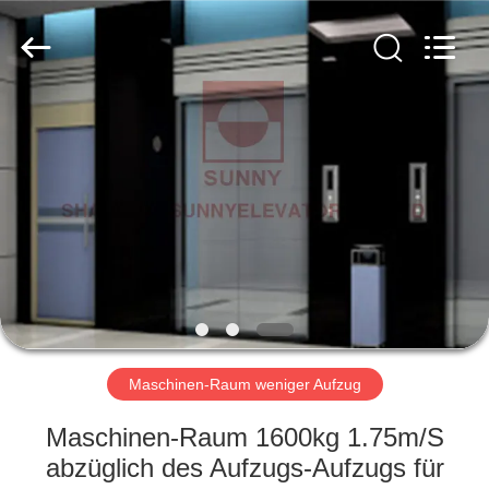
SUNNY
ELEVATOR
CO.,LTD.
All
Rights
Reserved.
HAUS
PRODUKTE
VIDEOS
ÜBER
UNS
Maschinen-Raum weniger Aufzug
FABRIK-
Maschinen-Raum 1600kg 1.75m/S
AUSFLUG
abzüglich des Aufzugs-Aufzugs für