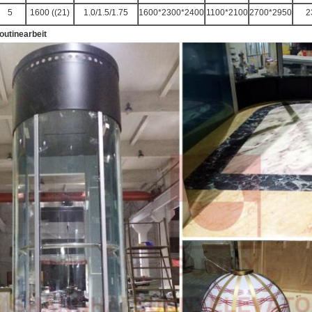
5
1600 ((21)
1.0/1.5/1.75
1600*2300*2400
1100*2100
2700*2950
2
outinearbeit