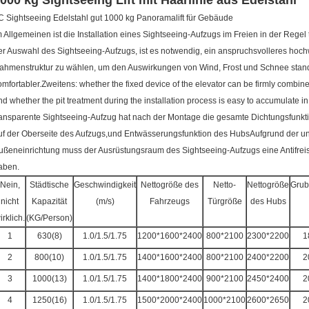
000 kg Sightseeing Lift mit Haarlinie aus Edelstahl
C Sightseeing Edelstahl gut 1000 kg Panoramalift für Gebäude
m Allgemeinen ist die Installation eines Sightseeing-Aufzugs im Freien in der Regel 
er Auswahl des Sightseeing-Aufzugs, ist es notwendig, ein anspruchsvolleres hoch
ahmenstruktur zu wählen, um den Auswirkungen von Wind, Frost und Schnee stand
omfortabler.Zweitens: whether the fixed device of the elevator can be firmly combined
nd whether the pit treatment during the installation process is easy to accumulate i
ransparente Sightseeing-Aufzug hat nach der Montage die gesamte Dichtungsfunk
uf der Oberseite des Aufzugs,und Entwässerungsfunktion des HubsAufgrund der un
ußeneinrichtung muss der Ausrüstungsraum des Sightseeing-Aufzugs eine Antifrei
aben.
Nein,
Städtische
Geschwindigkeit
Nettogröße des
Netto-
Nettogröße
Grub
nicht
Kapazität
(m/s)
Fahrzeugs
Türgröße
des Hubs
irklich.
(KG/Person)
1
630(8)
1.0/1.5/1.75
1200*1600*2400
800*2100
2300*2200
1
2
800(10)
1.0/1.5/1.75
1400*1600*2400
800*2100
2400*2200
2
3
1000(13)
1.0/1.5/1.75
1400*1800*2400
900*2100
2450*2400
2
4
1250(16)
1.0/1.5/1.75
1500*2000*2400
1000*2100
2600*2650
2