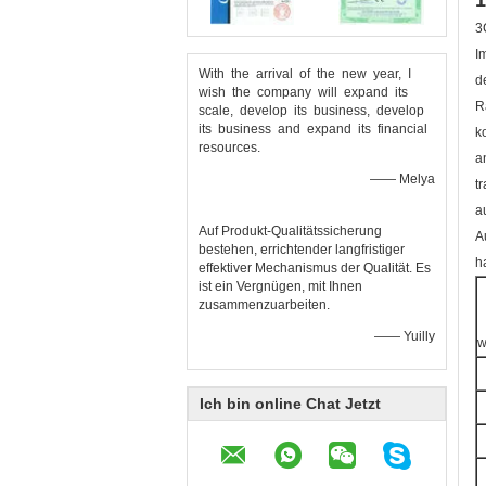
1
3
I
With the arrival of the new year, I
d
wish the company will expand its
R
scale, develop its business, develop
its business and expand its financial
k
resources.
a
—— Melya
t
a
Auf Produkt-Qualitätssicherung
A
bestehen, errichtender langfristiger
h
effektiver Mechanismus der Qualität. Es
ist ein Vergnügen, mit Ihnen
zusammenzuarbeiten.
—— Yuilly
w
Ich bin online Chat Jetzt