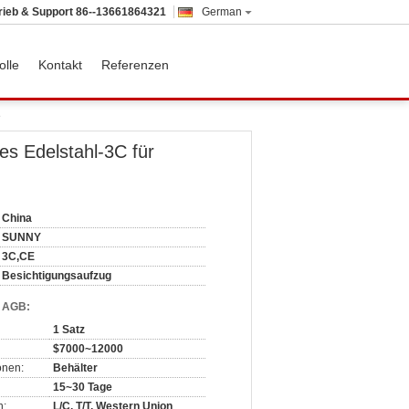
rieb & Support
86--13661864321
German
olle
Kontakt
Referenzen
e
s Edelstahl-3C für
China
SUNNY
3C,CE
Besichtigungsaufzug
d AGB:
1 Satz
$7000~12000
onen:
Behälter
15~30 Tage
n:
L/C, T/T, Western Union