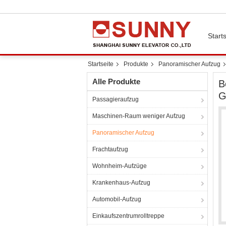
Starts
Startseite
Produkte
Panoramischer Aufzug
Alle Produkte
B
G
Passagieraufzug
Maschinen-Raum weniger Aufzug
Panoramischer Aufzug
Frachtaufzug
Wohnheim-Aufzüge
Krankenhaus-Aufzug
Automobil-Aufzug
Einkaufszentrumrolltreppe