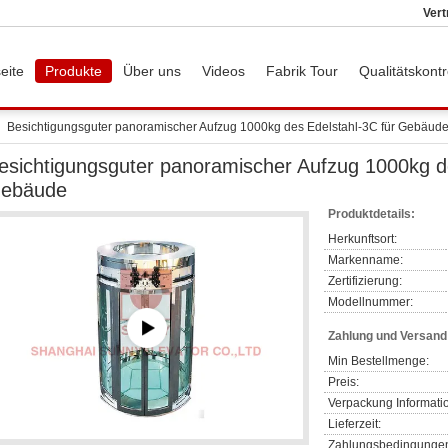
Vert
eite
Produkte
Über uns
Videos
Fabrik Tour
Qualitätskontr
Besichtigungsguter panoramischer Aufzug 1000kg des Edelstahl-3C für Gebäud
esichtigungsguter panoramischer Aufzug 1000kg de
ebäude
Produktdetails:
Herkunftsort:
Markenname:
Zertifizierung:
Modellnummer:
Zahlung und Versan
Min Bestellmenge:
Preis:
Verpackung Informati
Lieferzeit:
Zahlungsbedingunge