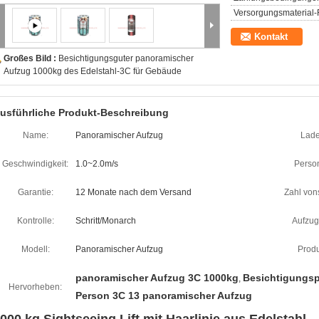
Versorgungsmaterial-F
Kontakt
Großes Bild :
Besichtigungsguter panoramischer
Aufzug 1000kg des Edelstahl-3C für Gebäude
usführliche Produkt-Beschreibung
Name:
Panoramischer Aufzug
Lade
Geschwindigkeit:
1.0~2.0m/s
Perso
Garantie:
12 Monate nach dem Versand
Zahl von
Kontrolle:
Schritt/Monarch
Aufzug
Modell:
Panoramischer Aufzug
Produ
panoramischer Aufzug 3C 1000kg
Besichtigungs
,
Hervorheben:
Person 3C 13 panoramischer Aufzug