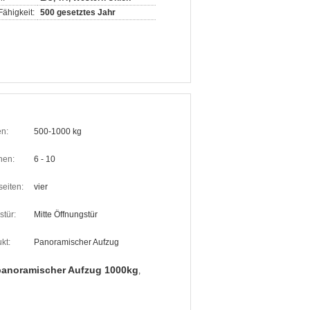
ähigkeit:
500 gesetztes Jahr
n:
500-1000 kg
nen:
6 - 10
seiten:
vier
stür:
Mitte Öffnungstür
kt:
Panoramischer Aufzug
panoramischer Aufzug 1000kg
,