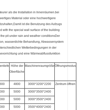
teurer als die Installation in Innenräumen.bei
wertiges Material oder eine hochwertigere
zuhalten,Damit ist die Benutzung des Aufzugs
 with the special wall surface of the building
n the pit under rain and weather conditionsDer
tion, wasserdichte Behandlung, Abwassersystem
terschiedlichen Wetterbedingungen in der
sevorrichtung und eine Wärmeabflussfunktion
entiefe
Höhe der
Maschinenraumgröße
Öffnungsmodus
Oberfläche
800
4800
3000*3200*2200
Zentrum öffnen
000
5000
3000*3500*2400
000
5000
3000*3500*2400
000
5000
3500*4000*2400