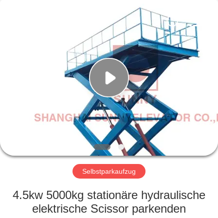
SUNNY
ELEVATOR
CO.,LTD.
All
Rights
Reserved.
HAUS
PRODUKTE
VIDEOS
ÜBER
UNS
Selbstparkaufzug
FABRIK-
4.5kw 5000kg stationäre hydraulische
AUSFLUG
elektrische Scissor parkenden