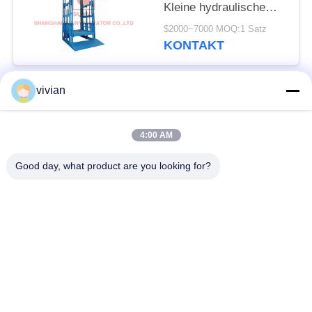
Kleine hydraulische
Güter Aufzug
$2000~7000 MOQ:1 Satz
Lagerfrachtlift
KONTAKT
vivian
Beliebte Kategorien
Alle
4:00 AM
Maschinen-Raum
Passagieraufzug
weniger Aufzug
Good day, what product are you looking for?
Panoramischer
Frachtaufzug
Aufzug
Wohnheim-Aufzüge
Krankenhaus-Aufzug
Automobil-Aufzug
Einkaufszentrumrolltreppe