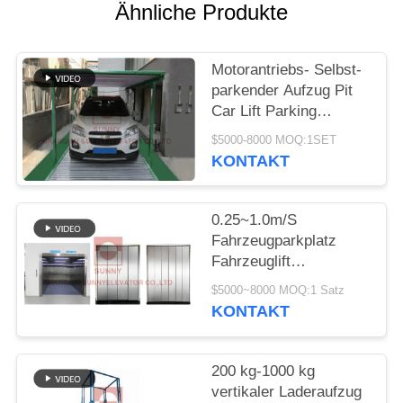
SITEMAP
Ähnliche Produkte
PRIVACY
Motorantriebs- Selbst-
POLICY
parkender Aufzug Pit
Car Lift Parking
Systems PDK für
$5000-8000 MOQ:1SET
Haupt-2000kg
KONTAKT
0.25~1.0m/S
Fahrzeugparkplatz
Fahrzeuglift
Aufzughebeausrüstung
$5000~8000 MOQ:1 Satz
Frachtlifte
KONTAKT
200 kg-1000 kg
vertikaler Laderaufzug