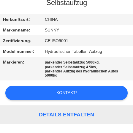
Selbstaufzug
QUALITÄTSKONTROLLE
Herkunftsort:
CHINA
TRETEN
Markenname:
SUNNY
SIE
Zertifizierung:
CE,ISO9001
MIT
Modellnummer:
Hydraulischer Tabellen-Aufzug
UNS
Markieren:
,
parkender Selbstaufzug 5000kg
IN
,
parkender Selbstaufzug 4.5kw
parkender Aufzug des hydraulischen Autos
5000kg
VERBINDUNG
KONTAKT!
FORDERN
SIE EIN
DETAILS ENTFALTEN
ZITAT