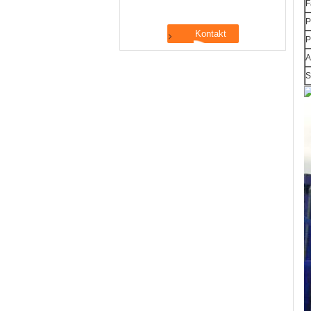
F
P
P
A
S