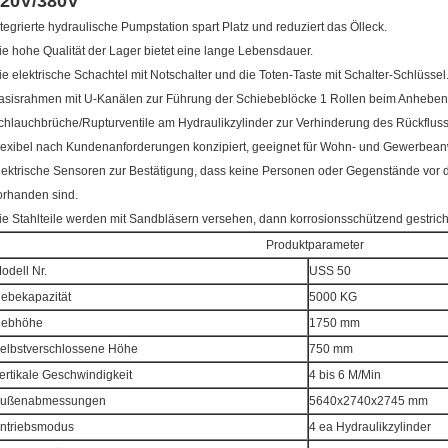
20V/380V
ntegrierte hydraulische Pumpstation spart Platz und reduziert das Ölleck.
ie hohe Qualität der Lager bietet eine lange Lebensdauer.
ie elektrische Schachtel mit Notschalter und die Toten-Taste mit Schalter-Schlüssel
asisrahmen mit U-Kanälen zur Führung der Schiebeblöcke 1 Rollen beim Anheben
chlauchbrüche/Rupturventile am Hydraulikzylinder zur Verhinderung des Rückfluss
lexibel nach Kundenanforderungen konzipiert, geeignet für Wohn- und Gewerbe
lektrische Sensoren zur Bestätigung, dass keine Personen oder Gegenstände vor d
orhanden sind.
ie Stahlteile werden mit Sandbläsern versehen, dann korrosionsschützend gestrich
Produktparameter
odell Nr.
USS 50
ebekapazität
5000 KG
ebhöhe
1750 mm
elbstverschlossene Höhe
750 mm
ertikale Geschwindigkeit
4 bis 6 M/Min
ußenabmessungen
5640x2740x2745 mm
ntriebsmodus
4 ea Hydraulikzylinder