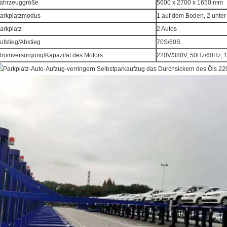
ahrzeuggröße
5600 x 2700 x 1650 mm
arkplatzmodus
1 auf dem Boden, 2 unter
arkplatz
2 Autos
ufstieg/Abstieg
70S/60S
tromversorgung/Kapazität des Motors
220V/380V, 50Hz/60Hz, 