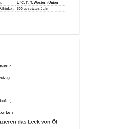
n:
L / C, T / T, Western Union
ähigkeit:
500 gesetztes Jahr
taufzug
Aufzug
g
taufzug
parken
zieren das Leck von Öl