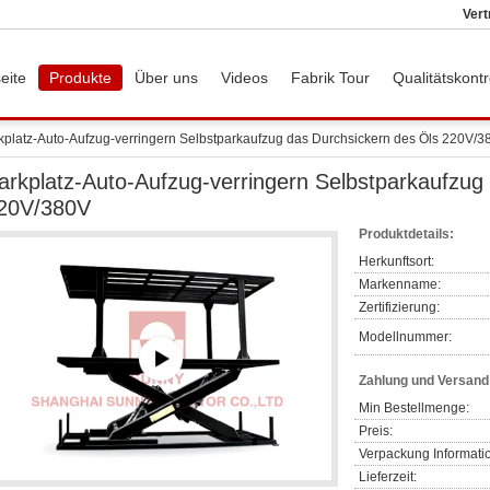
Vert
eite
Produkte
Über uns
Videos
Fabrik Tour
Qualitätskontr
kplatz-Auto-Aufzug-verringern Selbstparkaufzug das Durchsickern des Öls 220V/3
arkplatz-Auto-Aufzug-verringern Selbstparkaufzug
20V/380V
Produktdetails:
Herkunftsort:
Markenname:
Zertifizierung:
Modellnummer:
Zahlung und Versan
Min Bestellmenge:
Preis:
Verpackung Informati
Lieferzeit: