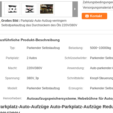
Zahlungsbedingunge
Versorgungsmaterial-F
Kontakt
Großes Bild :
Parkplatz-Auto-Aufzug-verringern
Selbstparkaufzug das Durchsickern des Öls 220V/380V
usführliche Produkt-Beschreibung
Typ:
Parkender Selbstaufzug
Belastung:
5000~10000kg
Parkplatz:
2 Autos
Schlüsselwörter:
Parkender Selbs
Macht:
220V/380V
Anwendung:
Auto-parkender 
Spannung:
380V, 3p
Schnittstelle:
Knopf-Steuerun
Modell:
Parkender Selbstaufzug
Erzeugnis:
Parkender Selbs
Autoaufzugspeichersysteme
Hebebühne für Auto
Hervorheben:
,
arkplatz-Auto-Aufzüge Auto-Parkplatz-Aufzüge Redu