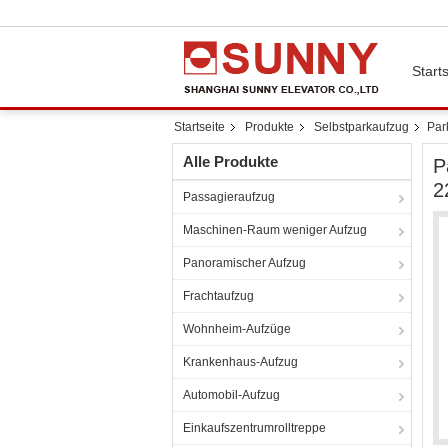
Starts
Startseite
Produkte
Selbstparkaufzug
Par
Alle Produkte
P
2
Passagieraufzug
Maschinen-Raum weniger Aufzug
Panoramischer Aufzug
Frachtaufzug
Wohnheim-Aufzüge
Krankenhaus-Aufzug
Automobil-Aufzug
Einkaufszentrumrolltreppe