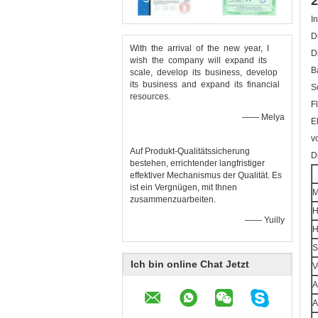
2
I
D
With the arrival of the new year, I
D
wish the company will expand its
B
scale, develop its business, develop
its business and expand its financial
S
resources.
F
—— Melya
E
v
Auf Produkt-Qualitätssicherung
D
bestehen, errichtender langfristiger
effektiver Mechanismus der Qualität. Es
ist ein Vergnügen, mit Ihnen
M
zusammenzuarbeiten.
H
—— Yuilly
H
S
Ich bin online Chat Jetzt
V
A
A