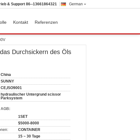
rieb & Support
86--13661864321
German
olle
Kontakt
Referenzen
80V
 das Durchsickern des Öls
China
SUNNY
CE,ISO9001
hydraulischer Untergrund scissor
Parksystem
d AGB:
1SET
$5000-8000
onen:
CONTAINER
15 ~ 30 Tage