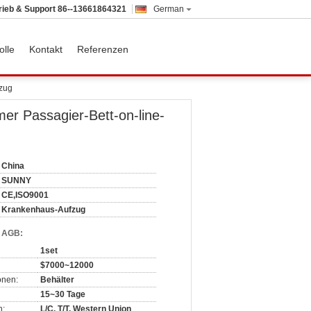
rieb & Support
86--13661864321
German
olle
Kontakt
Referenzen
fzug
r Passagier-Bett-on-line-
China
SUNNY
CE,ISO9001
Krankenhaus-Aufzug
d AGB:
1set
$7000~12000
onen:
Behälter
15~30 Tage
n:
L/C, T/T, Western Union