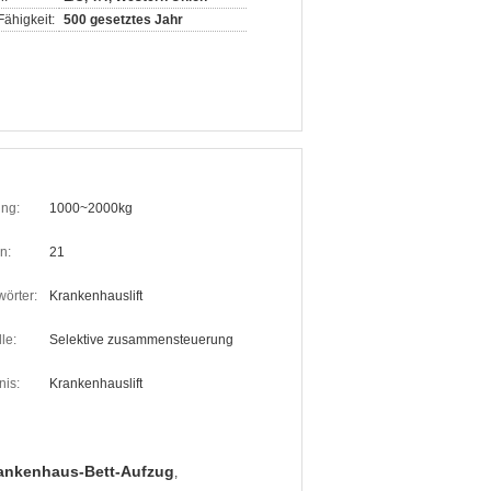
ähigkeit:
500 gesetztes Jahr
ung:
1000~2000kg
n:
21
örter:
Krankenhauslift
le:
Selektive zusammensteuerung
nis:
Krankenhauslift
ankenhaus-Bett-Aufzug
,