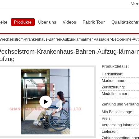
Vert
eite
Produkte
Über uns
Videos
Fabrik Tour
Qualitätskontr
Wechselstrom-Krankenhaus-Bahren-Aufzug-lärmarmer Passagier-Bett-on-line-Au
echselstrom-Krankenhaus-Bahren-Aufzug-lärmarme
ufzug
Produktdetails:
Herkunftsort:
Markenname:
Zertifizierung:
Modellnummer:
Zahlung und Versan
Min Bestellmenge:
Preis:
Verpackung Informati
Lieferzeit:
Zahlungsbedingunge