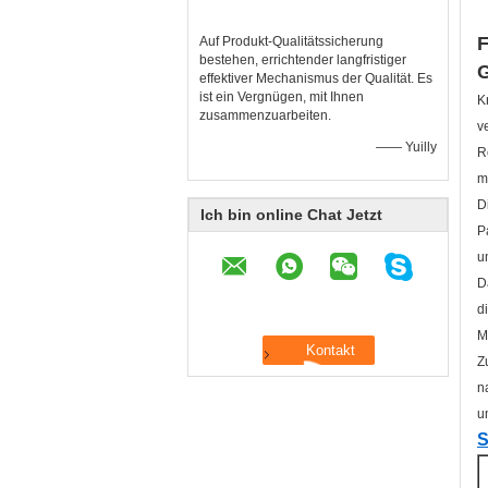
F
Auf Produkt-Qualitätssicherung
bestehen, errichtender langfristiger
G
effektiver Mechanismus der Qualität. Es
ist ein Vergnügen, mit Ihnen
K
zusammenzuarbeiten.
v
—— Yuilly
R
m
D
Ich bin online Chat Jetzt
P
u
D
d
M
Z
n
u
S