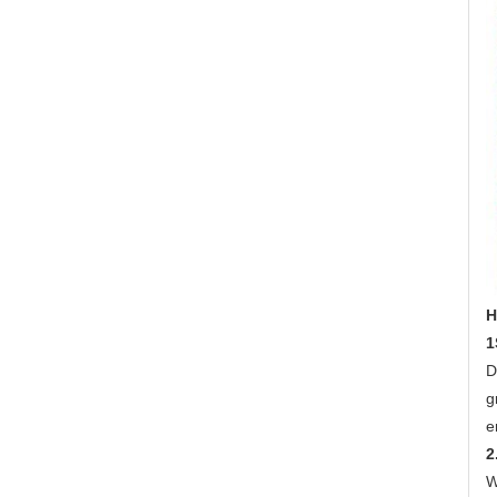
H
1
D
g
e
2
W