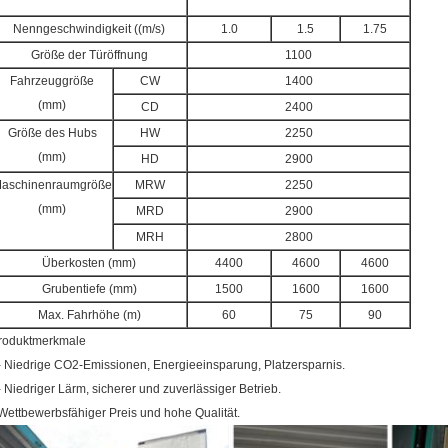
Nenngeschwindigkeit ((m/s)
1.0
1.5
1.75
Größe der Türöffnung
1100
Fahrzeuggröße
CW
1400
(mm)
CD
2400
Größe des Hubs
HW
2250
(mm)
HD
2900
aschinenraumgröße
MRW
2250
(mm)
MRD
2900
MRH
2800
Überkosten (mm)
4400
4600
4600
Grubentiefe (mm)
1500
1600
1600
Max. Fahrhöhe (m)
60
75
90
roduktmerkmale
- Niedrige CO2-Emissionen, Energieeinsparung, Platzersparnis.
- Niedriger Lärm, sicherer und zuverlässiger Betrieb.
Wettbewerbsfähiger Preis und hohe Qualität.