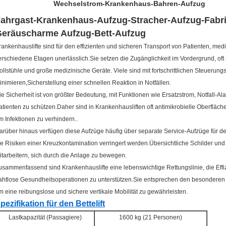
Wechselstrom-Krankenhaus-Bahren-Aufzug
ahrgast-Krankenhaus-Aufzug-Stracher-Aufzug-Fabr
eräuscharme Aufzug-Bett-Aufzug
rankenhauslifte sind für den effizienten und sicheren Transport von Patienten, me
erschiedene Etagen unerlässlich.Sie setzen die Zugänglichkeit im Vordergrund, of
ollstühle und große medizinische Geräte. Viele sind mit fortschrittlichen Steuerun
inimieren,Sicherstellung einer schnellen Reaktion in Notfällen.
ie Sicherheit ist von größter Bedeutung, mit Funktionen wie Ersatzstrom, Notfall-
atienten zu schützen.Daher sind in Krankenhausliften oft antimikrobielle Oberfläche
m Infektionen zu verhindern..
arüber hinaus verfügen diese Aufzüge häufig über separate Service-Aufzüge für de
ie Risiken einer Kreuzkontamination verringert werden.Übersichtliche Schilder u
itarbeitern, sich durch die Anlage zu bewegen.
usammenfassend sind Krankenhauslifte eine lebenswichtige Rettungslinie, die Effiz
ahtlose Gesundheitsoperationen zu unterstützen.Sie entsprechen den besondere
m eine reibungslose und sichere vertikale Mobilität zu gewährleisten.
pezifikation für den Bettelift
Lastkapazität (Passagiere)
1600 kg (21 Personen)