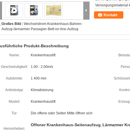
Versorgungsmaterial-F
Kontakt
Großes Bild :
Wechselstrom-Krankenhaus-Bahren-
Aufzug-lärmarmer Passagier-Bett-on-line-Aufzug
usführliche Produkt-Beschreibung
Name:
Krankenhauslift
Belast
Geschwindigkeit:
1.00 - 2.00m/s
Perso
Autobreite:
1 400 mm
Schlüsselw
Antriebstyp:
Klimatisierung
Kontrol
Modell:
Krankenhauslift
Erzeug
Tür:
Die offene oder Seiten Mitte öffnen sich
Offener Krankenhaus-Seitenaufzug
Lärmarmer Kr
,
Hervorheben: