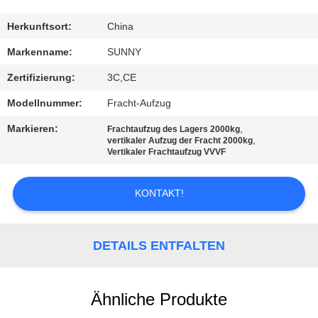
QUALITÄTSKONTROLLE
Herkunftsort:
China
Markenname:
SUNNY
TRETEN
Zertifizierung:
3C,CE
SIE
Modellnummer:
Fracht-Aufzug
MIT
Markieren:
,
Frachtaufzug des Lagers 2000kg
UNS
,
vertikaler Aufzug der Fracht 2000kg
Vertikaler Frachtaufzug VVVF
IN
VERBINDUNG
KONTAKT!
FORDERN
DETAILS ENTFALTEN
SIE EIN
ZITAT
Ähnliche Produkte