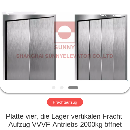
SUNNY
ELEVATOR
CO.,LTD.
All
Rights
Reserved.
HAUS
PRODUKTE
VIDEOS
ÜBER
UNS
Frachtaufzug
FABRIK-
Platte vier, die Lager-vertikalen Fracht-
AUSFLUG
Aufzug VVVF-Antriebs-2000kg öffnet