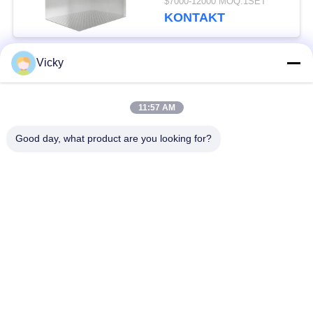
$7000-12000 MOQ:1SET
KONTAKT
Vicky
Beliebte Kategorien
Alle
11:57 AM
Maschinen-Raum
Passagieraufzug
weniger Aufzug
Good day, what product are you looking for?
Panoramischer
Frachtaufzug
Aufzug
Wohnheim-Aufzüge
Krankenhaus-Aufzug
Automobil-Aufzug
Einkaufszentrumrolltreppe