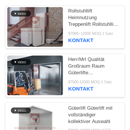
SITEMAP
Rollstuhllift
Heimnutzung
PRIVACY
Treppenlift Rollstuhllift
POLICY
Villalift
$7000~12000 MOQ:1 Satz
KONTAKT
Herr/Mrl Qualität
Großraum Raum
Güterlifte
Maßgeschneiderte
$7000-12000 MOQ:1 Satz
Güterlifte
KONTAKT
Güterlift Güterlift mit
vollständiger
kollektiver Auswahl