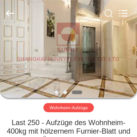
SUNNY
ELEVATOR
CO.,LTD.
All
Rights
Reserved.
HAUS
PRODUKTE
VIDEOS
ÜBER
UNS
Wohnheim-Aufzüge
FABRIK-
Last 250 - Aufzüge des Wohnheim-
AUSFLUG
400kg mit hölzernem Furnier-Blatt und