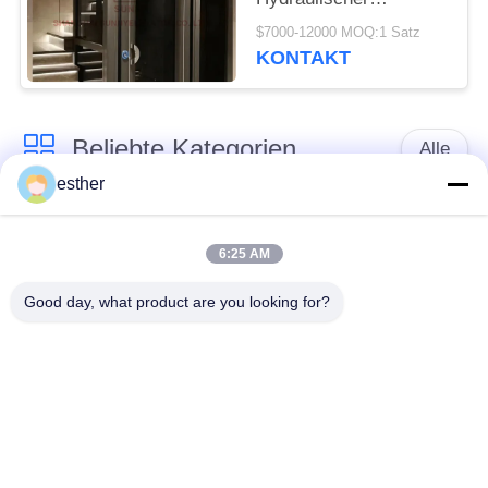
Behinderter Aufzug
$7000-12000 MOQ:1 Satz
Wohnhaus Elektrisch
KONTAKT
Kleines Zuhause
Aufzug Aufzüge Aufzug
Beliebte Kategorien
Alle
esther
Maschinen-Raum
Passagieraufzug
weniger Aufzug
6:25 AM
Good day, what product are you looking for?
Panoramischer
Frachtaufzug
Aufzug
Wohnheim-Aufzüge
Krankenhaus-Aufzug
Automobil-Aufzug
Einkaufszentrumrolltreppe