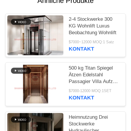
Ähnliche Produkte
SITEMAP
2-4 Stockwerke 300
PRIVACY
KG Wohnlift Luxus
POLICY
Beobachtung Wohnlift
$7000~12000 MOQ:1 Satz
KONTAKT
500 kg Titan Spiegel
Ätzen Edelstahl
Passagier Villa Aufzug
mit guter Qualität
$7000-12000 MOQ:1SET
KONTAKT
Heimnutzung Drei
Stockwerke
Hydraulischer