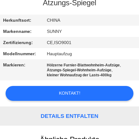
Ätzungs-Spiegel
QUALITÄTSKONTROLLE
Herkunftsort:
CHINA
TRETEN
Markenname:
SUNNY
SIE
Zertifizierung:
CE,ISO9001
MIT
Modellnummer:
Hauptaufzug
UNS
Markieren:
,
Hölzerne Furnier-Blattwohnheim-Aufzüge
IN
,
Ätzungs-Spiegel-Wohnheim-Aufzüge
kleiner Wohnaufzug der Lasts-400kg
VERBINDUNG
KONTAKT!
FORDERN
SIE EIN
DETAILS ENTFALTEN
ZITAT