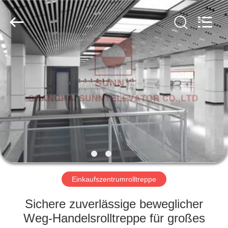
SUNNY
ELEVATOR
CO.,LTD.
All
Rights
Reserved.
HAUS
PRODUKTE
VIDEOS
ÜBER
UNS
Einkaufszentrumrolltreppe
FABRIK-
Sichere zuverlässige beweglicher
AUSFLUG
Weg-Handelsrolltreppe für großes