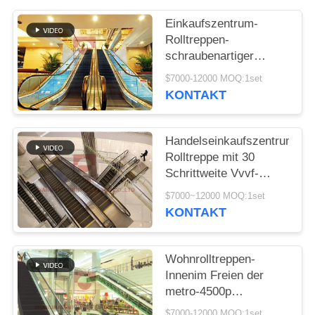
SITEMAP
Einkaufszentrum-
Rolltreppen-
PRIVACY
schraubenartiger
POLICY
Aufzug der 1000mm U-
$7000-12000 MOQ:1set
Bahn-2 Kaskaden-0.5m
KONTAKT
Handelseinkaufszentrum-
Rolltreppe mit 30
Schrittweite Vvvf-
Steuerung des Grad-
$7000~12000 MOQ:1set
1000mm
KONTAKT
Wohnrolltreppen-
Innenim Freien der
metro-4500p
automatische der
$7000-12000 MOQ:1set