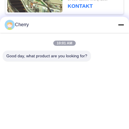
Balustraden-600mm
KONTAKT
Cherry
Beliebte Kategorien
Alle
10:01 AM
Maschinen-Raum
Passagieraufzug
weniger Aufzug
Good day, what product are you looking for?
Panoramischer
Frachtaufzug
Aufzug
Wohnheim-Aufzüge
Krankenhaus-Aufzug
Automobil-Aufzug
Einkaufszentrumrolltreppe