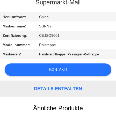
Supermarkt-Mall
QUALITÄTSKONTROLLE
Herkunftsort:
China
TRETEN
Markenname:
SUNNY
SIE
Zertifizierung:
CE,ISO9001
MIT
Modellnummer:
Rolltreppe
UNS
Markieren:
,
Handelsrolltreppe
Passagier-Rolltreppe
IN
VERBINDUNG
KONTAKT!
FORDERN
DETAILS ENTFALTEN
SIE EIN
ZITAT
Ähnliche Produkte