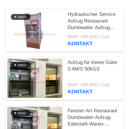
SITEMAP
Hydraulischer Service
PRIVACY
Aufzug Restaurant
Dumbwaiter Aufzug
POLICY
Aufzug Preis Küche
$3000~7000 MOQ:1 Satz
Dumbwaiter
KONTAKT
Nahrungsmittellift
Aufzug für kleine Güter
0.4M/S 50KGS
$3000~7000 MOQ:1 Satz
KONTAKT
Fenster-Art Restaurant
Dumbwaiter-Aufzug-
Edelstahl-Waren-