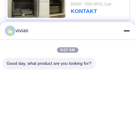
Aufzug
$3000~7000 MOQ:1set
KONTAKT
vivian
Beliebte Kategorien
Alle
9:27 AM
Maschinen-Raum
Passagieraufzug
weniger Aufzug
Good day, what product are you looking for?
Panoramischer
Frachtaufzug
Aufzug
Wohnheim-Aufzüge
Krankenhaus-Aufzug
Automobil-Aufzug
Einkaufszentrumrolltreppe