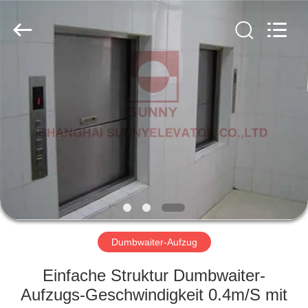
SUNNY
ELEVATOR
CO.,LTD.
All
Rights
Reserved.
HAUS
PRODUKTE
VIDEOS
ÜBER
UNS
Dumbwaiter-Aufzug
FABRIK-
Einfache Struktur Dumbwaiter-
AUSFLUG
Aufzugs-Geschwindigkeit 0.4m/S mit