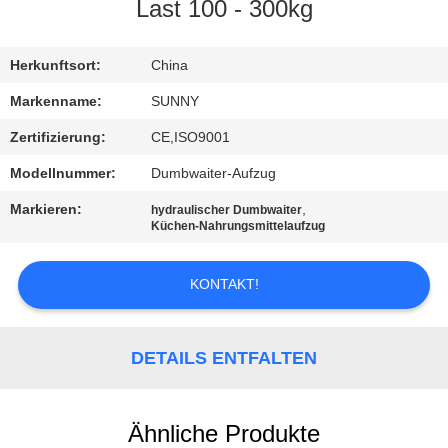
Last 100 - 300kg
QUALITÄTSKONTROLLE
Herkunftsort:
China
TRETEN
Markenname:
SUNNY
SIE
Zertifizierung:
CE,ISO9001
MIT
Modellnummer:
Dumbwaiter-Aufzug
UNS
Markieren:
,
hydraulischer Dumbwaiter
IN
Küchen-Nahrungsmittelaufzug
VERBINDUNG
KONTAKT!
FORDERN
SIE EIN
DETAILS ENTFALTEN
ZITAT
Ähnliche Produkte