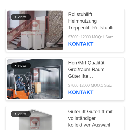
SITEMAP
Rollstuhllift
PRIVACY
Heimnutzung
Treppenlift Rollstuhllift
POLICY
Villalift
$7000~12000 MOQ:1 Satz
KONTAKT
Herr/Mrl Qualität
Großraum Raum
Güterlifte
Maßgeschneiderte
$7000-12000 MOQ:1 Satz
Güterlifte
KONTAKT
Güterlift Güterlift mit
vollständiger
kollektiver Auswahl