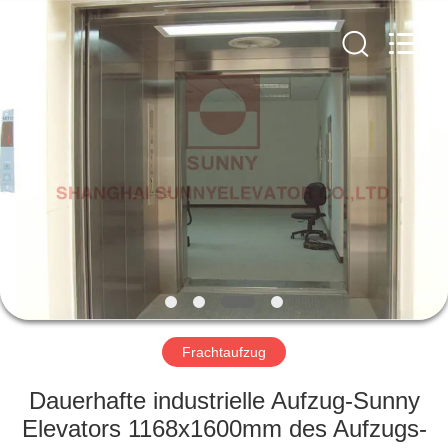
SUNNY
ELEVATOR
CO.,LTD.
All
Rights
Reserved.
HAUS
PRODUKTE
VIDEOS
ÜBER
UNS
Frachtaufzug
FABRIK-
Dauerhafte industrielle Aufzug-Sunny
AUSFLUG
Elevators 1168x1600mm des Aufzugs-