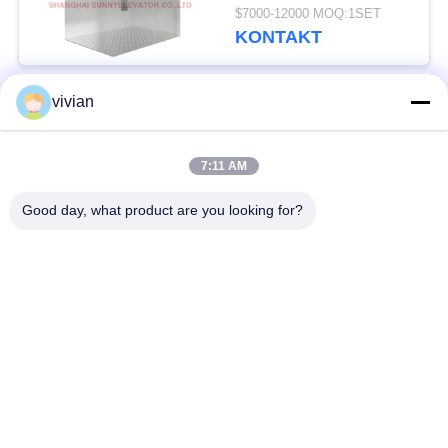
$7000-12000 MOQ:1SET
KONTAKT
vivian
Beliebte Kategorien
Alle
7:11 AM
Maschinen-Raum
Passagieraufzug
weniger Aufzug
Good day, what product are you looking for?
Panoramischer
Frachtaufzug
Aufzug
Wohnheim-Aufzüge
Krankenhaus-Aufzug
Automobil-Aufzug
Einkaufszentrumrolltreppe