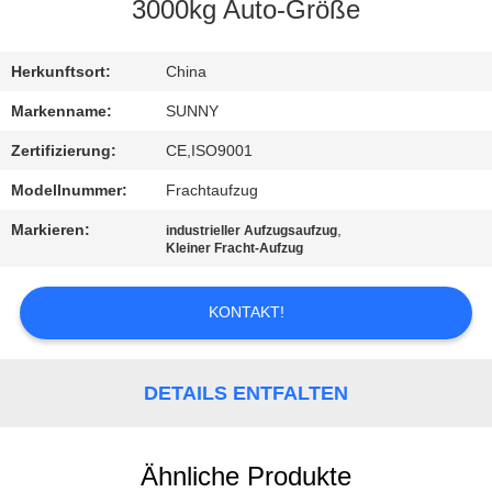
3000kg Auto-Größe
QUALITÄTSKONTROLLE
Herkunftsort:
China
TRETEN
Markenname:
SUNNY
SIE
Zertifizierung:
CE,ISO9001
MIT
Modellnummer:
Frachtaufzug
UNS
Markieren:
,
industrieller Aufzugsaufzug
IN
Kleiner Fracht-Aufzug
VERBINDUNG
KONTAKT!
FORDERN
SIE EIN
DETAILS ENTFALTEN
ZITAT
Ähnliche Produkte