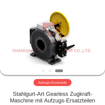
SUNNY
ELEVATOR
CO.,LTD.
All
Rights
Reserved.
HAUS
PRODUKTE
VIDEOS
ÜBER
UNS
Aufzugs-Ersatzteile
FABRIK-
Stahlgurt-Art Gearless Zugkraft-
AUSFLUG
Maschine mit Aufzugs-Ersatzteilen