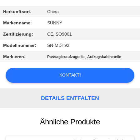
QUALITÄTSKONTROLLE
Herkunftsort:
China
Markenname:
SUNNY
TRETEN
Zertifizierung:
CE,ISO9001
SIE
Modellnummer:
SN-MDT92
MIT
Markieren:
,
Passagieraufzugteile
Aufzugskabineteile
UNS
IN
KONTAKT!
VERBINDUNG
DETAILS ENTFALTEN
FORDERN
SIE EIN
Ähnliche Produkte
ZITAT