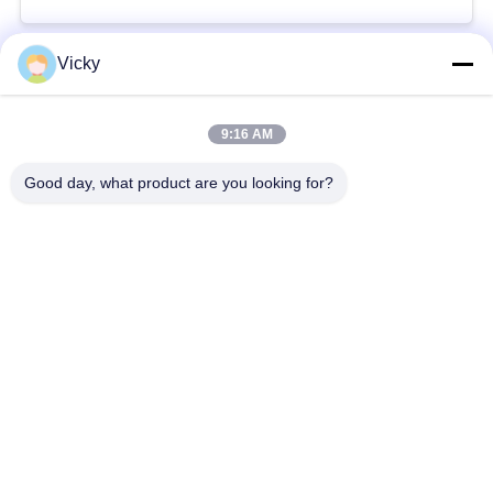
und IP2X-Schutzniveau
Vicky
Beliebte Kategorien
Alle
9:16 AM
Maschinen-Raum
Passagieraufzug
weniger Aufzug
Good day, what product are you looking for?
Panoramischer
Frachtaufzug
Aufzug
Wohnheim-Aufzüge
Krankenhaus-Aufzug
Automobil-Aufzug
Einkaufszentrumrolltreppe