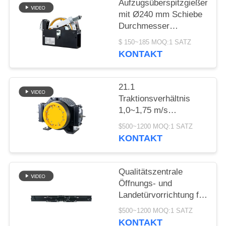
SITEMAP
Aufzugsüberspitzgießer
mit Ø240 mm Schiebe
Durchmesser
PRIVACY
1000~2000N
$ 150~185 MOQ:1 SATZ
Seilziehkraft und
POLICY
KONTAKT
≤110m Hebhöhe
21.1
Traktionsverhältnis
1,0~1,75 m/s
Geschwindigkeit
$500~1200 MOQ:1 SATZ
Kompaktes Bauwerk
KONTAKT
Aufzug Getriebefreier
Motor Ersatzteile
Qualitätszentrale
Öffnungs- und
Landetürvorrichtung für
Aufzüge mit ≤ AC230V,
$500~1200 MOQ:1 SATZ
≤ DC110V Spannung
KONTAKT