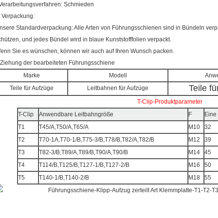
Verarbeitungsverfahren: Schmieden
. Verpackung:
nsere Standardverpackung: Alle Arten von Führungsschienen sind in Bündeln verpa
chützen, und jedes Bündel wird in blaue Kunststofffolien verpackt.
enn Sie es wünschen, können wir auch auf Ihren Wunsch packen.
.Ziehung der bearbeiteten Führungsschiene
Marke
Modell
Anw
Teile f
Teile für Aufzüge
Leitbahnen für Aufzüge
T-Clip-Produktparameter
T-Clip
Anwendbare Leitbahngröße
F
Eine
T1
T45/A,T50/A,T65/A
M10
32
T2
T70-1A,T70-1/B,T75-3/B,T78/B,T82/A,T82/B
M12
39
T3
T82-3/B,T89/A,T89/B,T90/A,T90/B
M14
45
T4
T114/B,T125/B,T127-1/B,T127-2/B
M16
50
T5
T140-1/B,T140-2/B
M18
55