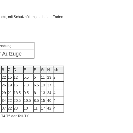
ckt, mit Schutzhüllen, die beide Enden
endung
ür Aufzüge
B
C
D
E
F
G
H
Ich...
22
15
12
5.5
5
11
23
2
26
19
15
7.3
6.5
13
27
3
29
21
18.5
9.5
8
13
34
4
34
22
20.5
10.5
8.5
15
40
4
37
22
23
13
11
17
42
4