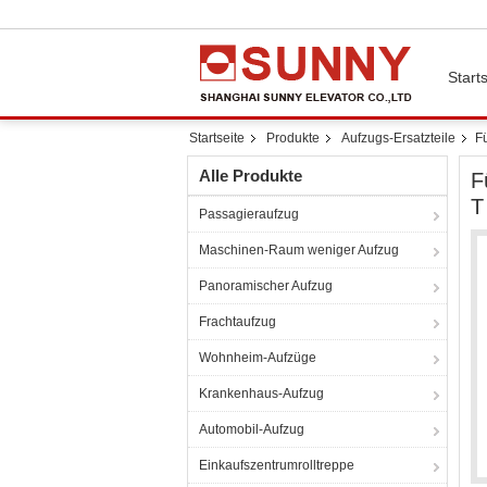
Starts
Startseite
Produkte
Aufzugs-Ersatzteile
F
Alle Produkte
F
T
Passagieraufzug
Maschinen-Raum weniger Aufzug
Panoramischer Aufzug
Frachtaufzug
Wohnheim-Aufzüge
Krankenhaus-Aufzug
Automobil-Aufzug
Einkaufszentrumrolltreppe