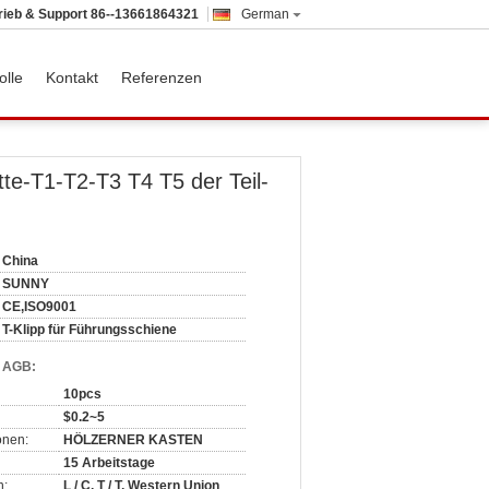
rieb & Support
86--13661864321
German
olle
Kontakt
Referenzen
tte-T1-T2-T3 T4 T5 der Teil-
China
SUNNY
CE,ISO9001
T-Klipp für Führungsschiene
d AGB:
10pcs
$0.2~5
onen:
HÖLZERNER KASTEN
15 Arbeitstage
n:
L / C, T / T, Western Union