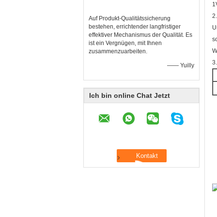
1
2
Auf Produkt-Qualitätssicherung
bestehen, errichtender langfristiger
U
effektiver Mechanismus der Qualität. Es
s
ist ein Vergnügen, mit Ihnen
W
zusammenzuarbeiten.
3
—— Yuilly
Ich bin online Chat Jetzt