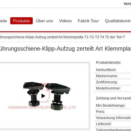
Vert
eite
Produkte
Über uns
Videos
Fabrik Tour
Qualitätskontr
ührungsschiene-Klipp-Aufzug zerteilt Art Klemmplatte-T1-T2-T3 T4 T5 der Teil-T
ührungsschiene-Klipp-Aufzug zerteilt Art Klemmpla
Produktdetails:
Herkunftsort:
Markenname:
Zertifizierung:
Modellnummer:
Zahlung und Versan
Min Bestellmenge:
Preis:
Verpackung Informati
Lieferzeit:
Zahlungsbedingunge