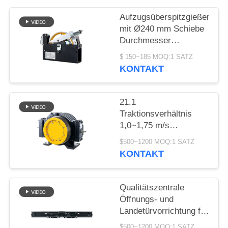
SITEMAP
Aufzugsüberspitzgießer
mit Ø240 mm Schiebe
PRIVACY
Durchmesser
POLICY
1000~2000N
$ 150~185 MOQ:1 SATZ
Seilziehkraft und
KONTAKT
≤110m Hebhöhe
21.1
Traktionsverhältnis
1,0~1,75 m/s
Geschwindigkeit
$500~1200 MOQ:1 SATZ
Kompaktes Bauwerk
KONTAKT
Aufzug Getriebefreier
Motor Ersatzteile
Qualitätszentrale
Öffnungs- und
Landetürvorrichtung für
Aufzüge mit ≤ AC230V,
$500~1200 MOQ:1 SATZ