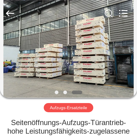
SUNNY
ELEVATOR
CO.,LTD.
All
Rights
Reserved.
HAUS
PRODUKTE
VIDEOS
ÜBER
UNS
Aufzugs-Ersatzteile
FABRIK-
Seitenöffnungs-Aufzugs-Türantrieb-
AUSFLUG
hohe Leistungsfähigkeits-zugelassene