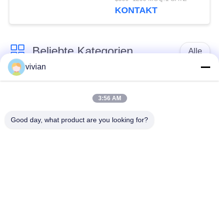
≤ DC110V Spannung
KONTAKT
und IP2X-Schutzniveau
Beliebte Kategorien
Alle
vivian
Maschinen-Raum
Passagieraufzug
weniger Aufzug
3:56 AM
Good day, what product are you looking for?
Panoramischer
Frachtaufzug
Aufzug
Wohnheim-Aufzüge
Krankenhaus-Aufzug
Automobil-Aufzug
Einkaufszentrumrolltreppe