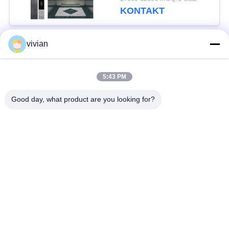
Bettlift/Patient
KONTAKT
Medizinischer Liftlift
vivian
Beliebte Kategorien
Alle
5:43 PM
Maschinen-Raum
Passagieraufzug
weniger Aufzug
Good day, what product are you looking for?
Panoramischer
Frachtaufzug
Aufzug
Wohnheim-Aufzüge
Krankenhaus-Aufzug
Automobil-Aufzug
Einkaufszentrumrolltreppe