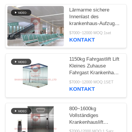
SITEMAP
Lärmarme sichere
Innenlast des
PRIVACY
krankenhaus-Aufzugs-
POLICY
1600kg für
$7000~12000 MOQ:1set
Krankenhauspatient-
KONTAKT
Bett
1150kg Fahrgastlift Lift
Kleines Zuhause
Fahrgast Krankenhaus
Hotellift
$7000~12000 MOQ:1SET
KONTAKT
800~1600kg
Vollständiges
Krankenhauslift
Medizinisches
$7000-12000 MOQ:1 Satz