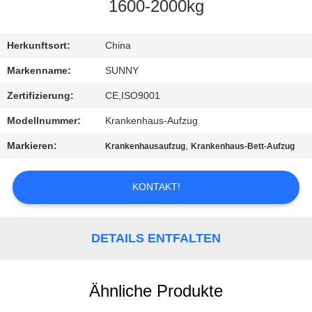
1600-2000kg
QUALITÄTSKONTROLLE
Herkunftsort:
China
TRETEN
Markenname:
SUNNY
SIE
Zertifizierung:
CE,ISO9001
MIT
Modellnummer:
Krankenhaus-Aufzug
UNS
Markieren:
,
Krankenhausaufzug
Krankenhaus-Bett-Aufzug
IN
VERBINDUNG
KONTAKT!
FORDERN
DETAILS ENTFALTEN
SIE EIN
ZITAT
Ähnliche Produkte