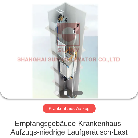
SUNNY
ELEVATOR
CO.,LTD.
All
Rights
Reserved.
HAUS
PRODUKTE
VIDEOS
ÜBER
UNS
Krankenhaus-Aufzug
FABRIK-
Empfangsgebäude-Krankenhaus-
AUSFLUG
Aufzugs-niedrige Laufgeräusch-Last