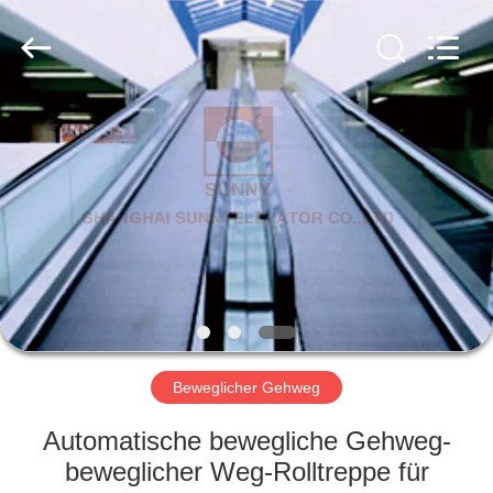
SUNNY
ELEVATOR
CO.,LTD.
All
Rights
Reserved.
HAUS
PRODUKTE
VIDEOS
ÜBER
UNS
Beweglicher Gehweg
FABRIK-
Automatische bewegliche Gehweg-
AUSFLUG
beweglicher Weg-Rolltreppe für