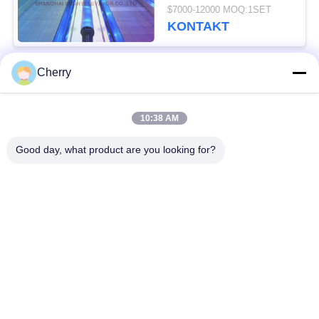
Passagierfluss des
$7000-12000 MOQ:1SET
Grad-0.5m/S
KONTAKT
Cherry
Beliebte Kategorien
Alle
10:38 AM
Maschinen-Raum
Passagieraufzug
weniger Aufzug
Good day, what product are you looking for?
Panoramischer
Frachtaufzug
Aufzug
Wohnheim-Aufzüge
Krankenhaus-Aufzug
Automobil-Aufzug
Einkaufszentrumrolltreppe