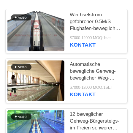
SITEMAP
Wechselstrom
PRIVACY
gefahrener 0.5M/S
Flughafen-beweglicher
POLICY
Gehweg-Förderer-
$7000-12000 MOQ:1set
Mechanismus der
KONTAKT
Ebenen-1000mm
Automatische
bewegliche Gehweg-
beweglicher Weg-
Rolltreppe für großen
$7000-12000 MOQ:1SET
Passagierfluss
KONTAKT
12 beweglicher
Gehweg-Bürgersteigs-
im Freien schwerer