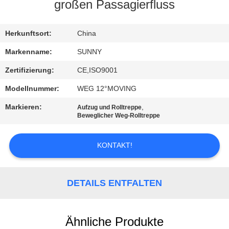
großen Passagierfluss
QUALITÄTSKONTROLLE
Herkunftsort:
China
TRETEN
Markenname:
SUNNY
SIE
Zertifizierung:
CE,ISO9001
MIT
Modellnummer:
WEG 12°MOVING
UNS
Markieren:
,
Aufzug und Rolltreppe
IN
Beweglicher Weg-Rolltreppe
VERBINDUNG
KONTAKT!
FORDERN
SIE EIN
DETAILS ENTFALTEN
ZITAT
Ähnliche Produkte