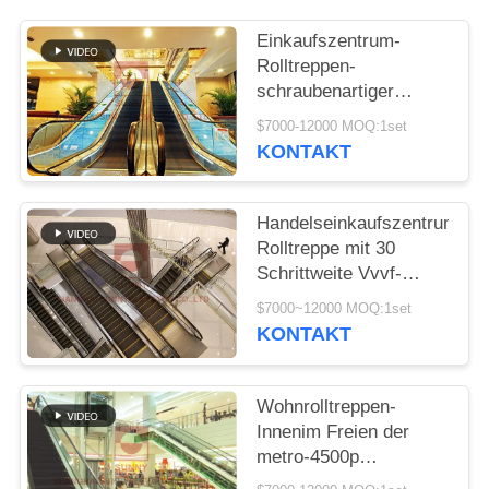
SITEMAP
Einkaufszentrum-
Rolltreppen-
PRIVACY
schraubenartiger
POLICY
Aufzug der 1000mm U-
$7000-12000 MOQ:1set
Bahn-2 Kaskaden-0.5m
KONTAKT
Handelseinkaufszentrum-
Rolltreppe mit 30
Schrittweite Vvvf-
Steuerung des Grad-
$7000~12000 MOQ:1set
1000mm
KONTAKT
Wohnrolltreppen-
Innenim Freien der
metro-4500p
automatische der