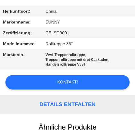
QUALITÄTSKONTROLLE
Herkunftsort:
China
Markenname:
SUNNY
TRETEN
Zertifizierung:
CE,ISO9001
SIE
Modellnummer:
Rolltreppe 35°
MIT
Markieren:
,
Vvvf-Treppenrolltreppe
UNS
,
Treppenrolltreppe mit drei Kaskaden
Handelsrolltreppe Vvvf
IN
VERBINDUNG
KONTAKT!
FORDERN
DETAILS ENTFALTEN
SIE EIN
ZITAT
Ähnliche Produkte