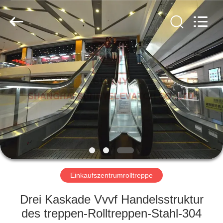
SUNNY
ELEVATOR
CO.,LTD.
All
Rights
Reserved.
HAUS
PRODUKTE
VIDEOS
ÜBER
UNS
Einkaufszentrumrolltreppe
FABRIK-
Drei Kaskade Vvvf Handelsstruktur
AUSFLUG
des treppen-Rolltreppen-Stahl-304