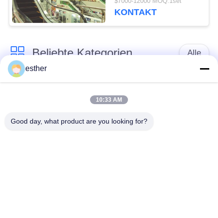
$7000-12000 MOQ:1set
Balustraden-600mm
KONTAKT
Beliebte Kategorien
Alle
esther
Maschinen-Raum
Passagieraufzug
weniger Aufzug
10:33 AM
Good day, what product are you looking for?
Panoramischer
Frachtaufzug
Aufzug
Wohnheim-Aufzüge
Krankenhaus-Aufzug
Automobil-Aufzug
Einkaufszentrumrolltreppe