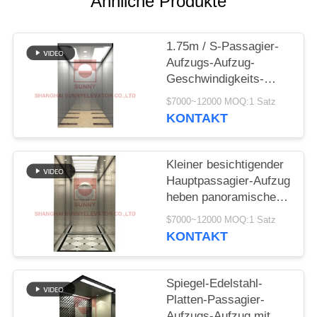
Ähnliche Produkte
SITEMAP
1.75m / S-Passagier-
PRIVACY
Aufzugs-Aufzug-
POLICY
Geschwindigkeits-
Antriebs-Platz-Modell
$7000~12000 MOQ:1 Satz
System
KONTAKT
Kleiner besichtigender
Hauptpassagier-Aufzug
heben panoramische
Glasaufzüge an
$7000~12000 MOQ:1 Satz
KONTAKT
Spiegel-Edelstahl-
Platten-Passagier-
Aufzugs-Aufzug mit mit