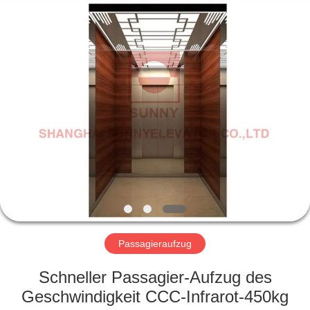
SUNNY
ELEVATOR
CO.,LTD.
All
Rights
Reserved.
HAUS
PRODUKTE
VIDEOS
ÜBER
UNS
Passagieraufzug
FABRIK-
Schneller Passagier-Aufzug des
AUSFLUG
Geschwindigkeit CCC-Infrarot-450kg