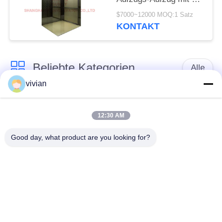
schwarzem Titan
$7000~12000 MOQ:1 Satz
KONTAKT
Beliebte Kategorien
Alle
vivian
Maschinen-Raum
Passagieraufzug
weniger Aufzug
12:30 AM
Good day, what product are you looking for?
Panoramischer
Frachtaufzug
Aufzug
Wohnheim-Aufzüge
Krankenhaus-Aufzug
Automobil-Aufzug
Einkaufszentrumrolltreppe