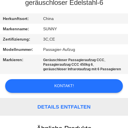
geräuschloser Edelstahl-6
QUALITÄTSKONTROLLE
Herkunftsort:
China
TRETEN
Markenname:
SUNNY
SIE
Zertifizierung:
3C,CE
MIT
Modellnummer:
Passagier-Aufzug
UNS
Markieren:
,
Geräuschloser Passagieraufzug CCC
IN
,
Passagieraufzug CCC 450kg 6
geräuschloser Infrarotaufzug mit 6 Passagieren
VERBINDUNG
KONTAKT!
FORDERN
SIE EIN
DETAILS ENTFALTEN
ZITAT