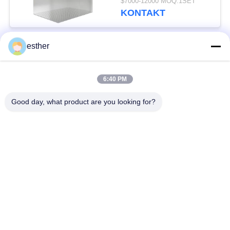
$7000-12000 MOQ:1SET
KONTAKT
esther
Beliebte Kategorien
Alle
6:40 PM
Maschinen-Raum
Passagieraufzug
weniger Aufzug
Good day, what product are you looking for?
Panoramischer
Frachtaufzug
Aufzug
Wohnheim-Aufzüge
Krankenhaus-Aufzug
Automobil-Aufzug
Einkaufszentrumrolltreppe