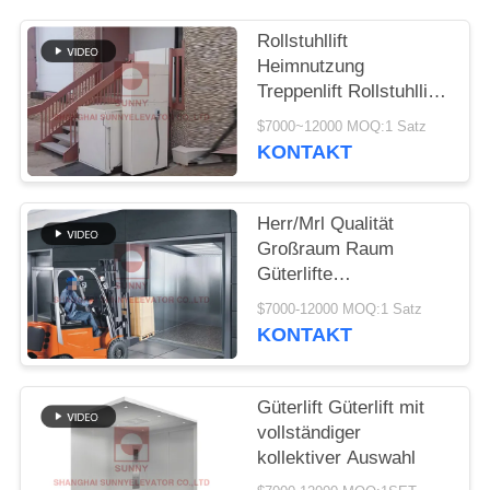
SITEMAP
Rollstuhllift
Heimnutzung
PRIVACY
Treppenlift Rollstuhllift
POLICY
Villalift
$7000~12000 MOQ:1 Satz
KONTAKT
Herr/Mrl Qualität
Großraum Raum
Güterlifte
Maßgeschneiderte
$7000-12000 MOQ:1 Satz
Güterlifte
KONTAKT
Güterlift Güterlift mit
vollständiger
kollektiver Auswahl