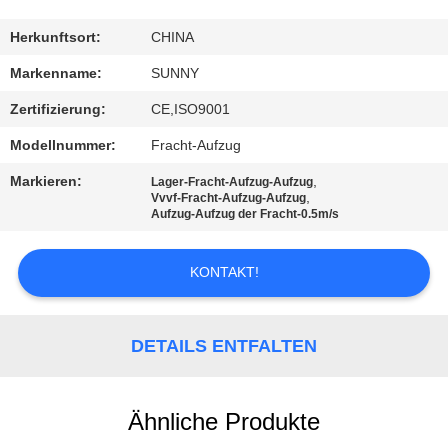
QUALITÄTSKONTROLLE
Herkunftsort:
CHINA
Markenname:
SUNNY
TRETEN
Zertifizierung:
CE,ISO9001
SIE
Modellnummer:
Fracht-Aufzug
MIT
Markieren:
,
Lager-Fracht-Aufzug-Aufzug
UNS
,
Vvvf-Fracht-Aufzug-Aufzug
Aufzug-Aufzug der Fracht-0.5m/s
IN
VERBINDUNG
KONTAKT!
FORDERN
DETAILS ENTFALTEN
SIE EIN
ZITAT
Ähnliche Produkte