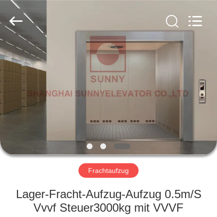
SUNNY
ELEVATOR
CO.,LTD.
All
Rights
Reserved.
HAUS
PRODUKTE
VIDEOS
ÜBER
UNS
Frachtaufzug
FABRIK-
Lager-Fracht-Aufzug-Aufzug 0.5m/S
AUSFLUG
Vvvf Steuer3000kg mit VVVF