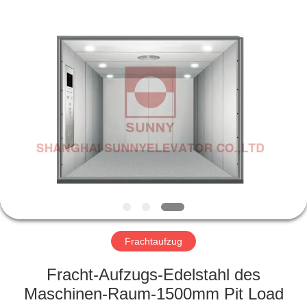
SUNNY
ELEVATOR
CO.,LTD.
All
Rights
Reserved.
HAUS
PRODUKTE
VIDEOS
ÜBER
UNS
Frachtaufzug
FABRIK-
Fracht-Aufzugs-Edelstahl des
AUSFLUG
Maschinen-Raum-1500mm Pit Load