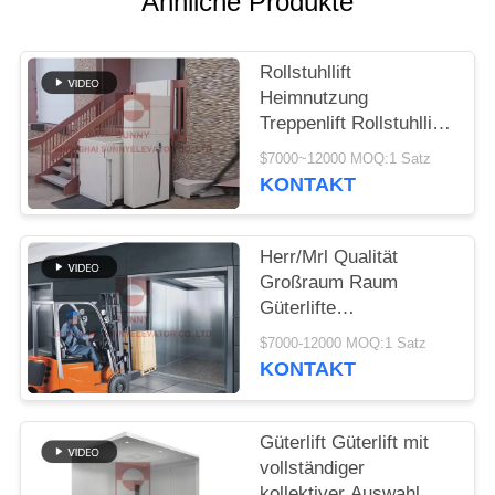
Ähnliche Produkte
SITEMAP
Rollstuhllift
PRIVACY
Heimnutzung
POLICY
Treppenlift Rollstuhllift
Villalift
$7000~12000 MOQ:1 Satz
KONTAKT
Herr/Mrl Qualität
Großraum Raum
Güterlifte
Maßgeschneiderte
$7000-12000 MOQ:1 Satz
Güterlifte
KONTAKT
Güterlift Güterlift mit
vollständiger
kollektiver Auswahl