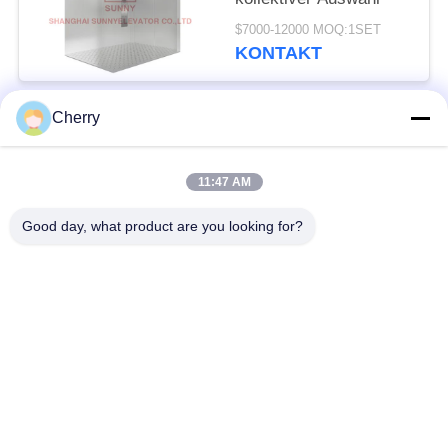
$7000-12000 MOQ:1SET
KONTAKT
Cherry
Beliebte Kategorien
Alle
11:47 AM
Maschinen-Raum
Passagieraufzug
weniger Aufzug
Good day, what product are you looking for?
Panoramischer
Frachtaufzug
Aufzug
Wohnheim-Aufzüge
Krankenhaus-Aufzug
Automobil-Aufzug
Einkaufszentrumrolltreppe