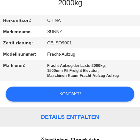
2000kg
QUALITÄTSKONTROLLE
Herkunftsort:
CHINA
TRETEN
Markenname:
SUNNY
SIE
Zertifizierung:
CE,ISO9001
MIT
Modellnummer:
Fracht-Aufzug
UNS
Markieren:
,
Fracht-Aufzug der Lasts-2000kg
IN
,
1500mm Pit Freight Elevator
Maschinen-Raum-Fracht-Aufzug-Aufzug
VERBINDUNG
KONTAKT!
FORDERN
SIE EIN
DETAILS ENTFALTEN
ZITAT