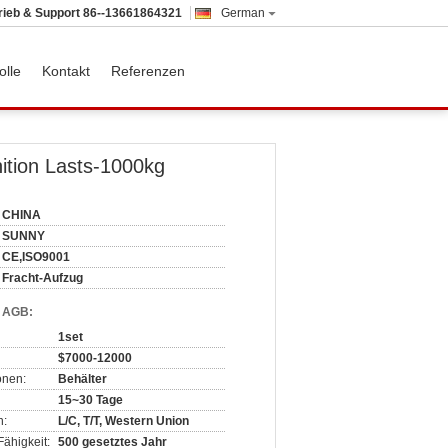
rieb & Support
86--13661864321
German
olle
Kontakt
Referenzen
ition Lasts-1000kg
CHINA
SUNNY
CE,ISO9001
Fracht-Aufzug
d AGB:
1set
$7000-12000
onen:
Behälter
15~30 Tage
n:
L/C, T/T, Western Union
ähigkeit:
500 gesetztes Jahr