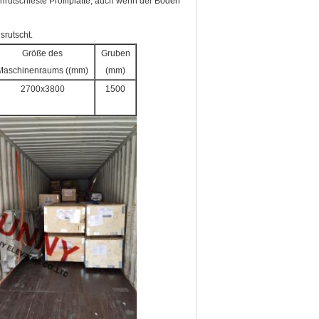
nrutschfeste Profilplatte, auch wenn der Boden
srutscht.
Größe des
Gruben
Maschinenraums ((mm)
(mm)
2700x3800
1500