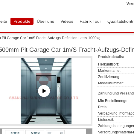
Vert
eite
Produkte
Über uns
Videos
Fabrik Tour
Qualitätskontr
Pit Garage Car 1m/S Fracht-Aufzugs-Definition Lasts-1000kg
500mm Pit Garage Car 1m/S Fracht-Aufzugs-Defin
Produktdetails:
Herkunftsort:
Markenname:
Zertifizierung:
Modellnummer:
Zahlung und Versan
Min Bestellmenge:
Preis:
Verpackung Informati
Lieferzeit:
Zahlungsbedingunge
Versorgungsmaterial-F