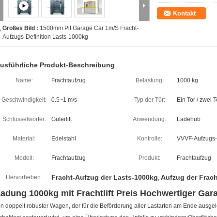
Kontakt
Großes Bild :
1500mm Pit Garage Car 1m/S Fracht-
Aufzugs-Definition Lasts-1000kg
usführliche Produkt-Beschreibung
Name:
Frachtaufzug
Belastung:
1000 kg
Geschwindigkeit:
0.5~1 m/s
Typ der Tür:
Ein Tor / zwei 
Schlüsselwörter:
Güterlift
Anwendung:
Ladehub
Material:
Edelstahl
Kontrolle:
VVVF-Aufzugs-
Modell:
Frachtaufzug
Produkt:
Frachtaufzug
Fracht-Aufzug der Lasts-1000kg
Aufzug der Frac
Hervorheben:
,
adung 1000kg mit Frachtlift Preis Hochwertiger Gara
in doppelt robuster Wagen, der für die Beförderung aller Lastarten am Ende ausge