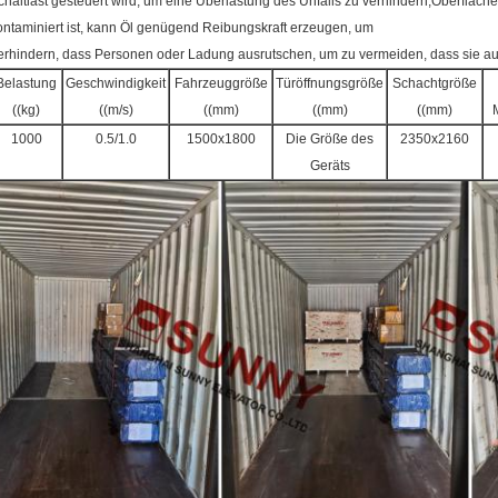
chaltlast gesteuert wird, um eine Überlastung des Unfalls zu verhindern;Oberfläche
ontaminiert ist, kann Öl genügend Reibungskraft erzeugen, um
erhindern, dass Personen oder Ladung ausrutschen, um zu vermeiden, dass sie au
Belastung
Geschwindigkeit
Fahrzeuggröße
Türöffnungsgröße
Schachtgröße
((kg)
((m/s)
((mm)
((mm)
((mm)
1000
0.5/1.0
1500x1800
Die Größe des
2350x2160
Geräts