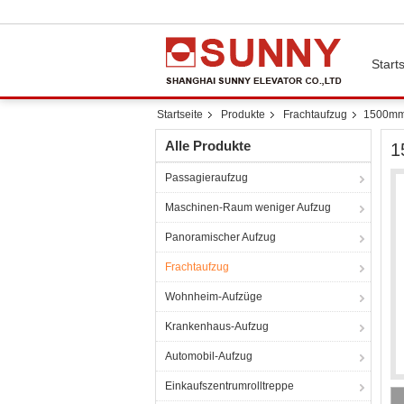
Starts
Startseite
Produkte
Frachtaufzug
1500mm 
Alle Produkte
1
Passagieraufzug
Maschinen-Raum weniger Aufzug
Panoramischer Aufzug
Frachtaufzug
Wohnheim-Aufzüge
Krankenhaus-Aufzug
Automobil-Aufzug
Einkaufszentrumrolltreppe