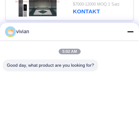
Medizinisches
$7000-12000 MOQ:1 Satz
Bettlift/Patient
KONTAKT
Medizinischer Liftlift
vivian
Beliebte Kategorien
Alle
5:02 AM
Maschinen-Raum
Passagieraufzug
weniger Aufzug
Good day, what product are you looking for?
Panoramischer
Frachtaufzug
Aufzug
Wohnheim-Aufzüge
Krankenhaus-Aufzug
Automobil-Aufzug
Einkaufszentrumrolltreppe