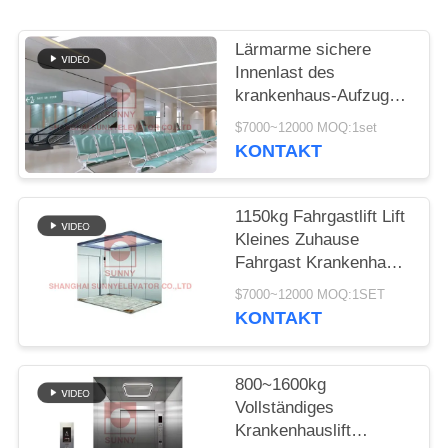
SITEMAP
Lärmarme sichere
PRIVACY
Innenlast des
krankenhaus-Aufzugs-
POLICY
1600kg für
$7000~12000 MOQ:1set
Krankenhauspatient-
KONTAKT
Bett
1150kg Fahrgastlift Lift
Kleines Zuhause
Fahrgast Krankenhaus
Hotellift
$7000~12000 MOQ:1SET
KONTAKT
800~1600kg
Vollständiges
Krankenhauslift