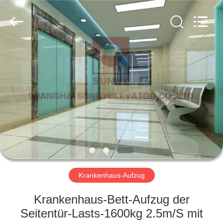
SUNNY
ELEVATOR
CO.,LTD.
All
Rights
Reserved.
HAUS
PRODUKTE
VIDEOS
ÜBER
UNS
Krankenhaus-Aufzug
FABRIK-
Krankenhaus-Bett-Aufzug der
AUSFLUG
Seitentür-Lasts-1600kg 2.5m/S mit