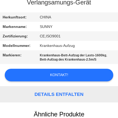
Verlangsamungs-Gerät
QUALITÄTSKONTROLLE
Herkunftsort:
CHINA
TRETEN
Markenname:
SUNNY
SIE
Zertifizierung:
CE,ISO9001
MIT
Modellnummer:
Krankenhaus-Aufzug
UNS
Markieren:
,
Krankenhaus-Bett-Aufzug der Lasts-1600kg
IN
Bett-Aufzug des Krankenhaus-2.5m/S
VERBINDUNG
KONTAKT!
FORDERN
SIE EIN
DETAILS ENTFALTEN
ZITAT
Ähnliche Produkte