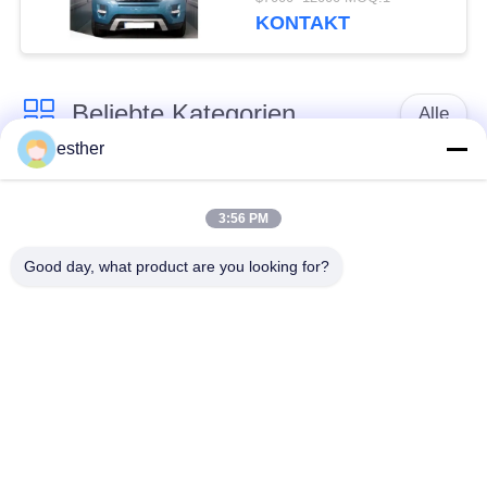
KONTAKT
Beliebte Kategorien
Alle
esther
Maschinen-Raum
Passagieraufzug
weniger Aufzug
3:56 PM
Good day, what product are you looking for?
Panoramischer
Frachtaufzug
Aufzug
Wohnheim-Aufzüge
Krankenhaus-Aufzug
Automobil-Aufzug
Einkaufszentrumrolltreppe