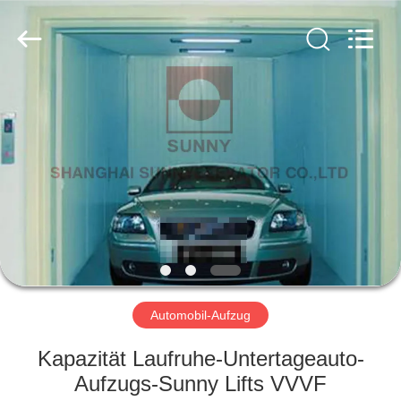
SUNNY
ELEVATOR
CO.,LTD.
All
Rights
Reserved.
HAUS
PRODUKTE
VIDEOS
ÜBER
UNS
Automobil-Aufzug
FABRIK-
Kapazität Laufruhe-Untertageauto-
AUSFLUG
Aufzugs-Sunny Lifts VVVF