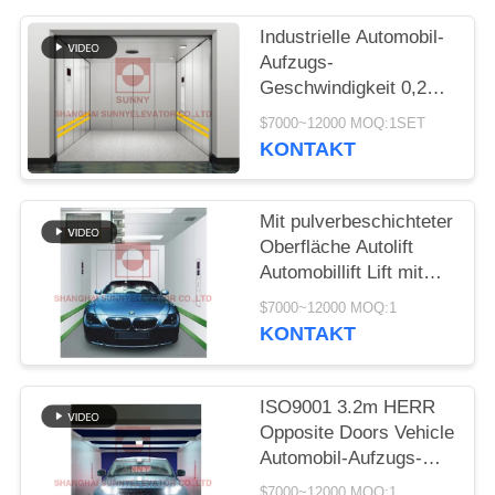
SITEMAP
Industrielle Automobil-
Aufzugs-
PRIVACY
Geschwindigkeit 0,25 -
POLICY
0.5m/S malte Stahl mit
$7000~12000 MOQ:1SET
lärmarmem
KONTAKT
Mit pulverbeschichteter
Oberfläche Autolift
Automobillift Lift mit
3000-5000 kg Last
$7000~12000 MOQ:1
KONTAKT
ISO9001 3.2m HERR
Opposite Doors Vehicle
Automobil-Aufzugs-
Aufzug
$7000~12000 MOQ:1