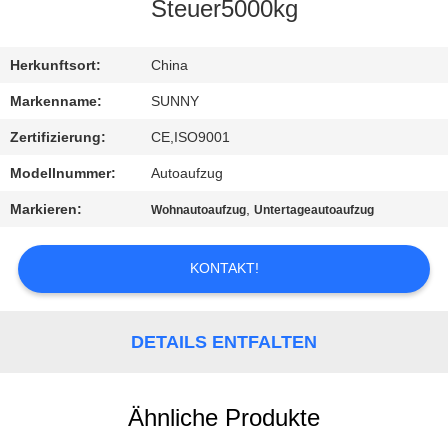
Steuer5000kg
QUALITÄTSKONTROLLE
Herkunftsort:
China
TRETEN
Markenname:
SUNNY
SIE
Zertifizierung:
CE,ISO9001
MIT
Modellnummer:
Autoaufzug
UNS
Markieren:
,
Wohnautoaufzug
Untertageautoaufzug
IN
VERBINDUNG
KONTAKT!
FORDERN
DETAILS ENTFALTEN
SIE EIN
ZITAT
Ähnliche Produkte