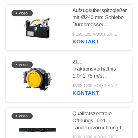
SITEMAP
Aufzugsüberspitzgießer
mit Ø240 mm Schiebe
PRIVACY
Durchmesser
POLICY
1000~2000N
$ 150~185 MOQ:1 SATZ
Seilziehkraft und
KONTAKT
≤110m Hebhöhe
21.1
Traktionsverhältnis
1,0~1,75 m/s
Geschwindigkeit
$500~1200 MOQ:1 SATZ
Kompaktes Bauwerk
KONTAKT
Aufzug Getriebefreier
Motor Ersatzteile
Qualitätszentrale
Öffnungs- und
Landetürvorrichtung für
Aufzüge mit ≤ AC230V,
$500~1200 MOQ:1 SATZ