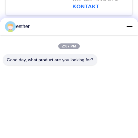
≤ DC110V Spannung
KONTAKT
und IP2X-Schutzniveau
esther
Beliebte Kategorien
Alle
2:07 PM
Maschinen-Raum
Passagieraufzug
weniger Aufzug
Good day, what product are you looking for?
Panoramischer
Frachtaufzug
Aufzug
Wohnheim-Aufzüge
Krankenhaus-Aufzug
Automobil-Aufzug
Einkaufszentrumrolltreppe