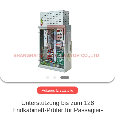
SUNNY
ELEVATOR
CO.,LTD.
All
Rights
Reserved.
HAUS
PRODUKTE
VIDEOS
ÜBER
UNS
Aufzugs-Ersatzteile
FABRIK-
Unterstützung bis zum 128
AUSFLUG
Endkabinett-Prüfer für Passagier-