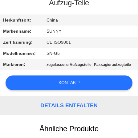
Aufzug-Teile
QUALITÄTSKONTROLLE
Herkunftsort:
China
TRETEN
Markenname:
SUNNY
SIE
Zertifizierung:
CE,ISO9001
MIT
Modellnummer:
SN-G5
UNS
Markieren:
,
zugelassene Aufzugsteile
Passagieraufzugteile
IN
VERBINDUNG
KONTAKT!
FORDERN
DETAILS ENTFALTEN
SIE EIN
ZITAT
Ähnliche Produkte