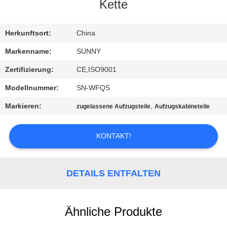
Kette
QUALITÄTSKONTROLLE
Herkunftsort:
China
TRETEN
Markenname:
SUNNY
SIE
Zertifizierung:
CE,ISO9001
MIT
Modellnummer:
SN-WFQS
UNS
Markieren:
,
zugelassene Aufzugsteile
Aufzugskabineteile
IN
VERBINDUNG
KONTAKT!
FORDERN
DETAILS ENTFALTEN
SIE EIN
ZITAT
Ähnliche Produkte