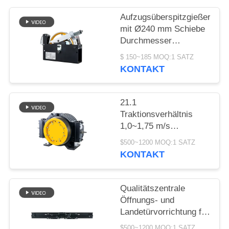
SITEMAP
Aufzugsüberspitzgießer
mit Ø240 mm Schiebe
PRIVACY
Durchmesser
POLICY
1000~2000N
$ 150~185 MOQ:1 SATZ
Seilziehkraft und
KONTAKT
≤110m Hebhöhe
21.1
Traktionsverhältnis
1,0~1,75 m/s
Geschwindigkeit
$500~1200 MOQ:1 SATZ
Kompaktes Bauwerk
KONTAKT
Aufzug Getriebefreier
Motor Ersatzteile
Qualitätszentrale
Öffnungs- und
Landetürvorrichtung für
Aufzüge mit ≤ AC230V,
$500~1200 MOQ:1 SATZ