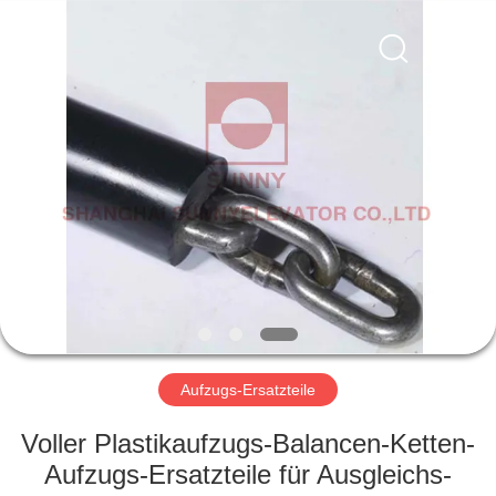
SUNNY
ELEVATOR
CO.,LTD.
All
Rights
Reserved.
HAUS
PRODUKTE
VIDEOS
ÜBER
UNS
Aufzugs-Ersatzteile
FABRIK-
Voller Plastikaufzugs-Balancen-Ketten-
AUSFLUG
Aufzugs-Ersatzteile für Ausgleichs-