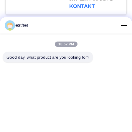
≤ DC110V Spannung
KONTAKT
und IP2X-Schutzniveau
esther
Beliebte Kategorien
Alle
10:57 PM
Maschinen-Raum
Passagieraufzug
weniger Aufzug
Good day, what product are you looking for?
Panoramischer
Frachtaufzug
Aufzug
Wohnheim-Aufzüge
Krankenhaus-Aufzug
Automobil-Aufzug
Einkaufszentrumrolltreppe