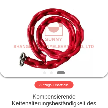
SUNNY
ELEVATOR
CO.,LTD.
All
Rights
Reserved.
HAUS
PRODUKTE
VIDEOS
ÜBER
UNS
Aufzugs-Ersatzteile
FABRIK-
Kompensierende
AUSFLUG
Kettenalterungsbeständigkeit des