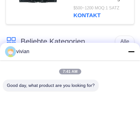
Aufzüge mit ≤ AC230V,
$500~1200 MOQ:1 SATZ
≤ DC110V Spannung
KONTAKT
und IP2X-Schutzniveau
Beliebte Kategorien
Alle
vivian
Maschinen-Raum
Passagieraufzug
weniger Aufzug
7:41 AM
Good day, what product are you looking for?
Panoramischer
Frachtaufzug
Aufzug
Wohnheim-Aufzüge
Krankenhaus-Aufzug
Automobil-Aufzug
Einkaufszentrumrolltreppe