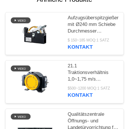
SITEMAP
Aufzugsüberspitzgießer
PRIVACY
mit Ø240 mm Schiebe
POLICY
Durchmesser
1000~2000N
$ 150~185 MOQ:1 SATZ
Seilziehkraft und
KONTAKT
≤110m Hebhöhe
21.1
Traktionsverhältnis
1,0~1,75 m/s
Geschwindigkeit
$500~1200 MOQ:1 SATZ
Kompaktes Bauwerk
KONTAKT
Aufzug Getriebefreier
Motor Ersatzteile
Qualitätszentrale
Öffnungs- und
Landetürvorrichtung für