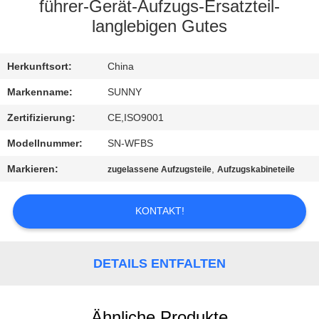
führer-Gerät-Aufzugs-Ersatzteil-
QUALITÄTSKONTROLLE
langlebigen Gutes
TRETEN
Herkunftsort:
China
SIE
Markenname:
SUNNY
MIT
Zertifizierung:
CE,ISO9001
UNS
Modellnummer:
SN-WFBS
IN
Markieren:
,
zugelassene Aufzugsteile
Aufzugskabineteile
VERBINDUNG
KONTAKT!
FORDERN
SIE EIN
DETAILS ENTFALTEN
ZITAT
Ähnliche Produkte