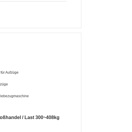
für Aufzüge
ufzüge
riebezugmaschine
roßhandel / Last 300~408kg