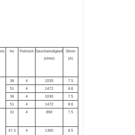
nis
Hz
Polnisch
Geschwindigkeit
Strom
(r/min)
(A)
36
4
1030
7.5
51
4
1472
8.6
36
4
1030
7.5
51
4
1472
8.6
31
4
890
7.5
47.3
4
1360
8.5