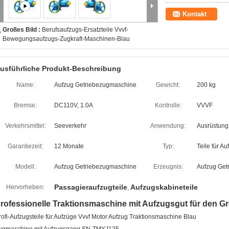
Kontakt
Großes Bild :
Berufsaufzugs-Ersatzteile Vvvf-
Bewegungsaufzugs-Zugkraft-Maschinen-Blau
usführliche Produkt-Beschreibung
Name:
Aufzug Getriebezugmaschine
Gewicht:
200 kg
Bremse:
DC110V, 1.0A
Kontrolle:
VVVF
Verkehrsmittel:
Seeverkehr
Anwendung:
Ausrüstung 
Garantiezeit:
12 Monate
Typ:
Teile für A
Modell:
Aufzug Getriebezugmaschine
Erzeugnis:
Aufzug Get
Passagieraufzugteile
Aufzugskabineteile
Hervorheben:
,
rofessionelle Traktionsmaschine mit Aufzugsgut für den G
rofi-Aufzugsteile für Aufzüge Vvvf Motor Aufzug Traktionsmaschine Blau