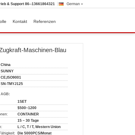
rieb & Support
86--13661864321
German
olle
Kontakt
Referenzen
Zugkraft-Maschinen-Blau
China
SUNNY
CE,ISO9001
SN-TMYJ125
d AGB:
1SET
$500~1200
onen:
CONTAINER
15 ~ 30 Tage
n:
L / C, T / T, Western Union
ähigkeit:
Die 5000PCS/Monat