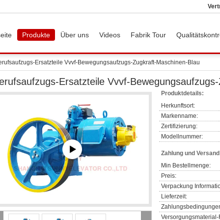
Vert
eite
Produkte
Über uns
Videos
Fabrik Tour
Qualitätskontr
erufsaufzugs-Ersatzteile Vvvf-Bewegungsaufzugs-Zugkraft-Maschinen-Blau
erufsaufzugs-Ersatzteile Vvvf-Bewegungsaufzugs-
Produktdetails:
Herkunftsort:
Markenname:
Zertifizierung:
Modellnummer:
Zahlung und Versan
Min Bestellmenge:
Preis:
Verpackung Informati
Lieferzeit:
Zahlungsbedingunge
Versorgungsmaterial-F