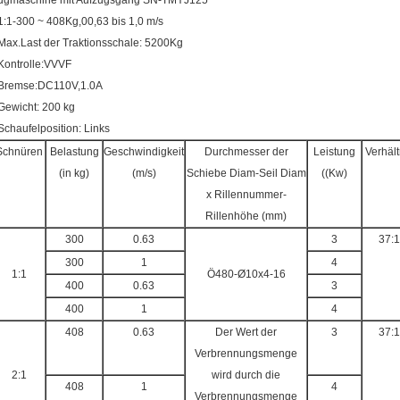
ugmaschine mit Aufzugsgang SN-TMYJ125
 1:1-300 ~ 408Kg,00,63 bis 1,0 m/s
 Max.Last der Traktionsschale: 5200Kg
 Kontrolle:VVVF
 Bremse:DC110V,1.0A
 Gewicht: 200 kg
 Schaufelposition: Links
Schnüren
Belastung
Geschwindigkeit
Durchmesser der
Leistung
Verhält
(in kg)
(m/s)
Schiebe Diam-Seil Diam
((Kw)
x Rillennummer-
Rillenhöhe (mm)
300
0.63
3
37:1
300
1
4
1:1
Ö480-Ø10x4-16
400
0.63
3
400
1
4
408
0.63
Der Wert der
3
37:1
Verbrennungsmenge
2:1
wird durch die
408
1
4
Verbrennungsmenge