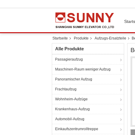
Starts
Startseite
Produkte
Aufzugs-Ersatzteile
B
Alle Produkte
B
Passagieraufzug
Maschinen-Raum weniger Aufzug
Panoramischer Aufzug
Frachtaufzug
Wohnheim-Aufzüge
Krankenhaus-Aufzug
Automobil-Aufzug
Einkaufszentrumrolltreppe