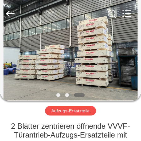
SUNNY
ELEVATOR
CO.,LTD.
All
Rights
Reserved.
HAUS
PRODUKTE
VIDEOS
ÜBER
UNS
Aufzugs-Ersatzteile
FABRIK-
2 Blätter zentrieren öffnende VVVF-
AUSFLUG
Türantrieb-Aufzugs-Ersatzteile mit