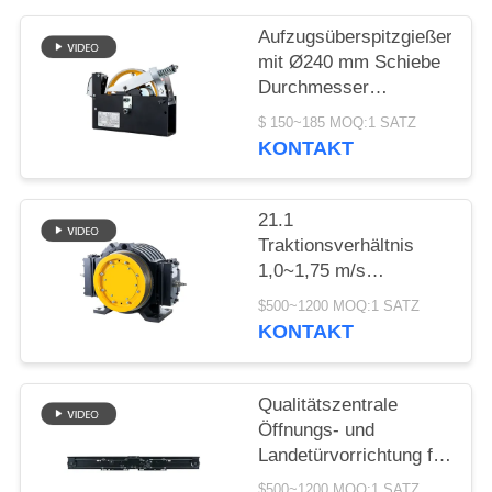
SITEMAP
Aufzugsüberspitzgießer
mit Ø240 mm Schiebe
PRIVACY
Durchmesser
POLICY
1000~2000N
$ 150~185 MOQ:1 SATZ
Seilziehkraft und
KONTAKT
≤110m Hebhöhe
21.1
Traktionsverhältnis
1,0~1,75 m/s
Geschwindigkeit
$500~1200 MOQ:1 SATZ
Kompaktes Bauwerk
KONTAKT
Aufzug Getriebefreier
Motor Ersatzteile
Qualitätszentrale
Öffnungs- und
Landetürvorrichtung für
Aufzüge mit ≤ AC230V,
$500~1200 MOQ:1 SATZ