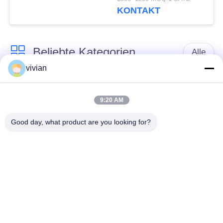
≤ DC110V Spannung
KONTAKT
und IP2X-Schutzniveau
Beliebte Kategorien
Alle
vivian
Maschinen-Raum
Passagieraufzug
weniger Aufzug
9:20 AM
Good day, what product are you looking for?
Panoramischer
Frachtaufzug
Aufzug
Wohnheim-Aufzüge
Krankenhaus-Aufzug
Automobil-Aufzug
Einkaufszentrumrolltreppe