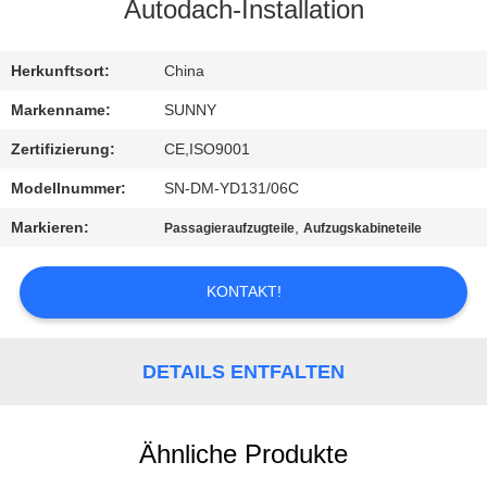
Autodach-Installation
QUALITÄTSKONTROLLE
Herkunftsort:
China
TRETEN
Markenname:
SUNNY
SIE
Zertifizierung:
CE,ISO9001
MIT
Modellnummer:
SN-DM-YD131/06C
UNS
Markieren:
,
Passagieraufzugteile
Aufzugskabineteile
IN
VERBINDUNG
KONTAKT!
FORDERN
DETAILS ENTFALTEN
SIE EIN
ZITAT
Ähnliche Produkte