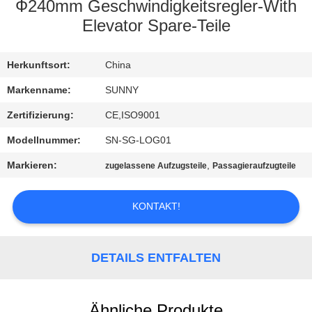
Ф240mm Geschwindigkeitsregler-With
QUALITÄTSKONTROLLE
Elevator Spare-Teile
TRETEN
Herkunftsort:
China
SIE
Markenname:
SUNNY
MIT
Zertifizierung:
CE,ISO9001
UNS
Modellnummer:
SN-SG-LOG01
IN
Markieren:
,
zugelassene Aufzugsteile
Passagieraufzugteile
VERBINDUNG
KONTAKT!
FORDERN
SIE EIN
DETAILS ENTFALTEN
ZITAT
Ähnliche Produkte