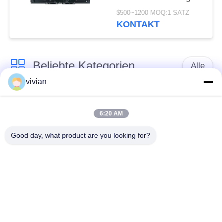
Aufzüge mit ≤ AC230V,
$500~1200 MOQ:1 SATZ
≤ DC110V Spannung
KONTAKT
und IP2X-Schutzniveau
Beliebte Kategorien
Alle
vivian
Maschinen-Raum
Passagieraufzug
weniger Aufzug
6:20 AM
Good day, what product are you looking for?
Panoramischer
Frachtaufzug
Aufzug
Wohnheim-Aufzüge
Krankenhaus-Aufzug
Automobil-Aufzug
Einkaufszentrumrolltreppe