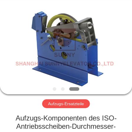
SUNNY
ELEVATOR
CO.,LTD.
All
Rights
Reserved.
HAUS
PRODUKTE
VIDEOS
ÜBER
UNS
Aufzugs-Ersatzteile
FABRIK-
Aufzugs-Komponenten des ISO-
AUSFLUG
Antriebsscheiben-Durchmesser-