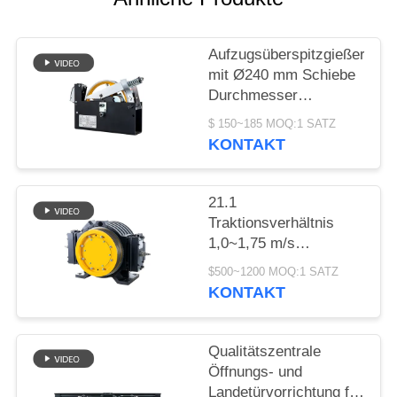
SITEMAP
Aufzugsüberspitzgießer
PRIVACY
mit Ø240 mm Schiebe
POLICY
Durchmesser
1000~2000N
$ 150~185 MOQ:1 SATZ
Seilziehkraft und
KONTAKT
≤110m Hebhöhe
21.1
Traktionsverhältnis
1,0~1,75 m/s
Geschwindigkeit
$500~1200 MOQ:1 SATZ
Kompaktes Bauwerk
KONTAKT
Aufzug Getriebefreier
Motor Ersatzteile
Qualitätszentrale
Öffnungs- und
Landetürvorrichtung für